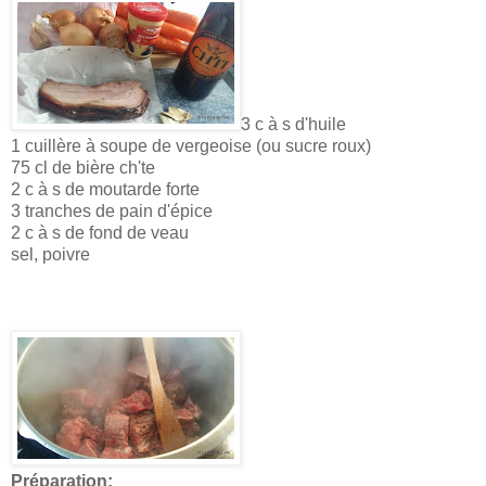
3 c à s d'huile
1 cuillère à soupe de vergeoise (ou sucre roux)
75 cl de bière ch'te
2 c à s de moutarde forte
3 tranches de pain d'épice
2 c à s de fond de veau
sel, poivre
Préparation: