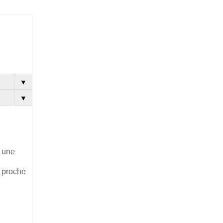
▼
▼
 une
s proche