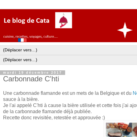
mardi 19 décembre 2017
Carbonnade C'hti
Une carbonnade flamande est un mets de la Belgique et du
N
sauce à la bière.
Je l'ai appelé C'hti à cause la bière utilisée et cette fois j'ai 
de la carbonnade flamande déjà publiée.
Recette donc revisitée, retestée et approuvée :)