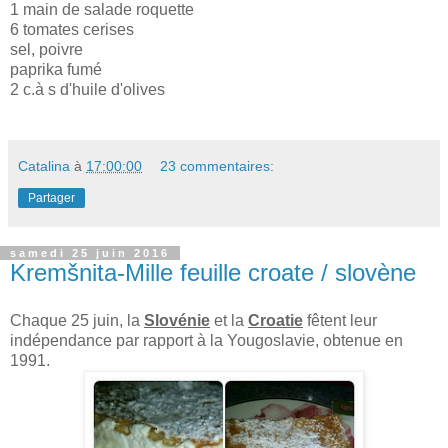
1 main de salade roquette
6 tomates cerises
sel, poivre
paprika fumé
2 c.à s d'huile d'olives
Catalina
à
17:00:00
23 commentaires:
Partager
samedi 25 juin 2016
Kremšnita-Mille feuille croate / slovène
Chaque 25 juin, la
Slovénie
et la
Croatie
fêtent leur
indépendance par rapport à la Yougoslavie, obtenue en
1991.