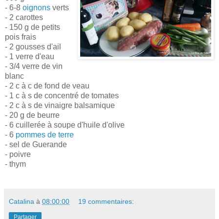
- 6-8
oignons
verts
- 2 carottes
- 150 g de petits
pois frais
- 2 gousses d'ail
- 1 verre d'eau
- 3/4 verre de vin
blanc
- 2 c à c de fond de veau
- 1 c à s de concentré de tomates
- 2 c à s de vinaigre balsamique
- 20 g de beurre
- 6 cuillerée à soupe d'huile d'olive
- 6
pommes de terre
- sel de Guerande
- poivre
- thym
Catalina
à
08:00:00
19 commentaires:
Partager