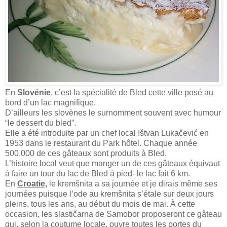
En
Slovénie
, c’est la spécialité de Bled cette ville posé au
bord d’un lac magnifique.
D’ailleurs les slovènes le surnomment souvent avec humour
“le dessert du bled”.
Elle a été introduite par un chef local Ištvan Lukačević en
1953 dans le restaurant du Park hôtel. Chaque année
500.000 de ces gâteaux sont produits à Bled.
L’histoire local veut que manger un de ces gâteaux équivaut
à faire un tour du lac de Bled à pied- le lac fait 6 km.
En
Croatie,
le kremšnita a sa journée et je dirais même ses
journées puisque l’ode au kremšnita s’étale sur deux jours
pleins, tous les ans, au début du mois de mai. À cette
occasion, les slastičarna de Samobor proposeront ce gâteau
qui, selon la coutume locale, ouvre toutes les portes du