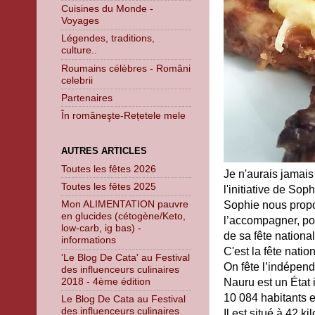
Cuisines du Monde -
Voyages
Légendes, traditions,
culture..
Roumains célèbres - Români
celebrii
Partenaires
În româneşte-Rețetele mele
AUTRES ARTICLES
Toutes les fêtes 2026
Je n'aurais jamais
Toutes les fêtes 2025
l'initiative de Soph
Mon ALIMENTATION pauvre
Sophie nous prop
en glucides (cétogène/Keto,
l’accompagner, pou
low-carb, ig bas) -
de sa fête national
informations
C'est la fête natio
'Le Blog De Cata' au Festival
On fête l’indépend
des influenceurs culinaires
2018 - 4ème édition
Nauru est un État 
10 084 habitants e
Le Blog De Cata au Festival
des influenceurs culinaires
Il est situé à 42 k