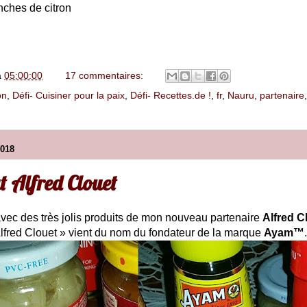
nches de citron
à
05:00:00
17 commentaires:
on
,
Défi- Cuisiner pour la paix
,
Défi- Recettes.de !
,
fr
,
Nauru
,
partenaire
018
t Alfred Clouet
 avec des très jolis produits de mon nouveau partenaire
Alfred C
Alfred Clouet » vient du nom du fondateur de la marque
Ayam™
.