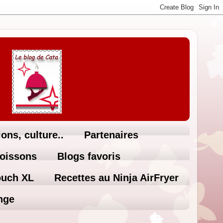
ons, culture..
Partenaires
Boissons
Blogs favoris
ouch XL
Recettes au Ninja AirFryer
nge