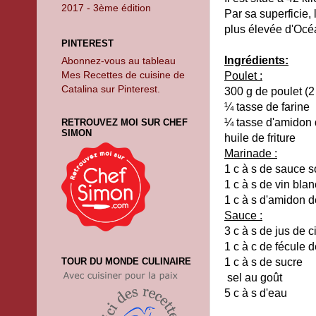
2017 - 3ème édition
Par sa superficie,
plus élevée d'Océa
PINTEREST
Ingrédients:
Abonnez-vous au tableau
Mes Recettes de cuisine de
Poulet :
Catalina sur Pinterest.
300 g de poulet (2
¼ tasse de farine
¼ tasse d'amidon
RETROUVEZ MOI SUR CHEF
SIMON
huile de friture
Marinade :
1 c à s de sauce 
1 c à s de vin blanc
1 c à s d'amidon 
Sauce :
3 c à s de jus de c
1 c à c de fécule 
1 c à s de sucre
TOUR DU MONDE CULINAIRE
sel au goût
5 c à s d'eau