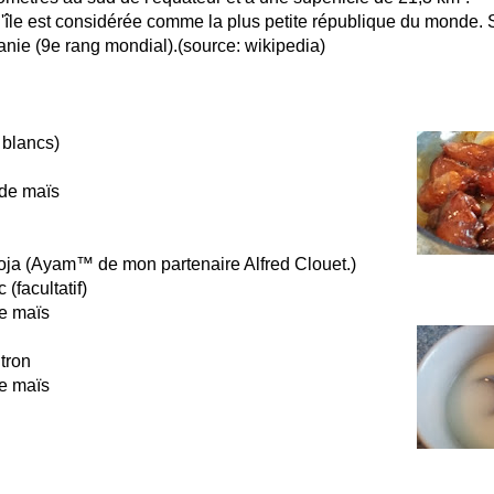
 l'île est considérée comme la plus petite république du monde. 
nie (9e rang mondial).(source: wikipedia)
 blancs)
 de maïs
soja (Ayam™ de mon partenaire Alfred Clouet.)
 (facultatif)
de maïs
itron
de maïs