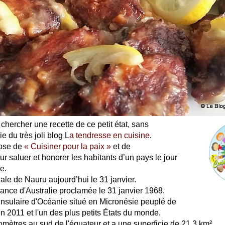
 chercher une recette de ce petit état, sans
ie du très joli blog L
a tendresse en cuisine
.
ose de
« Cuisiner pour la paix »
et de
r saluer et honorer les habitants d’un pays le jour
e.
nale de Nauru aujourd’hui le 31 janvier.
ance d'Australie proclamée le 31 janvier 1968.
insulaire d'Océanie situé en Micronésie peuplé de
n 2011 et l'un des plus petits États du monde.
ilomètres au sud de l'équateur et a une superficie de 21,3 km².