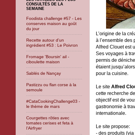
CONSULTÉS DE LA
SEMAINE
Foodista challenge #57 - Les
conserves maison au goût
du jour
L’origine de la cr
Recette autour d’un
à l’ensemble des 
ingrédient #53 : Le Poivron
Alfred Clouet est 
Ses voyages à trav
Fromage 'Boursin' ail -
permis de dénicher
ciboulette maison
étaient jusqu’alor
Sablés de Nançay
pour la cuisine.
Pastizzu ou flan corse à la
Le site
Alfred Clo
semoule
cette recherche de
objectif est de vou
#CataCookingChallenge03 -
gastronomie à trav
le thème de mars
internationale.
Courgettes rôties avec
tomates cerises et feta à
Le site propose:
l’Airfryer
- des produits (via