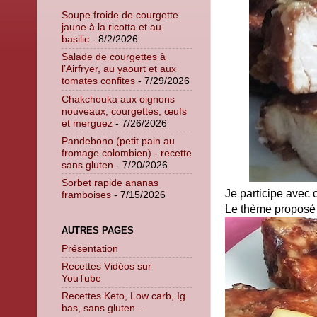
Soupe froide de courgette
jaune à la ricotta et au
basilic
- 8/2/2026
Salade de courgettes à
l’Airfryer, au yaourt et aux
tomates confites
- 7/29/2026
Chakchouka aux oignons
nouveaux, courgettes, œufs
et merguez
- 7/26/2026
Pandebono (petit pain au
fromage colombien) - recette
sans gluten
- 7/20/2026
Sorbet rapide ananas
Je participe avec 
framboises
- 7/15/2026
Le thème proposé 
AUTRES PAGES
Présentation
Recettes Vidéos sur
YouTube
Recettes Keto, Low carb, Ig
bas, sans gluten...