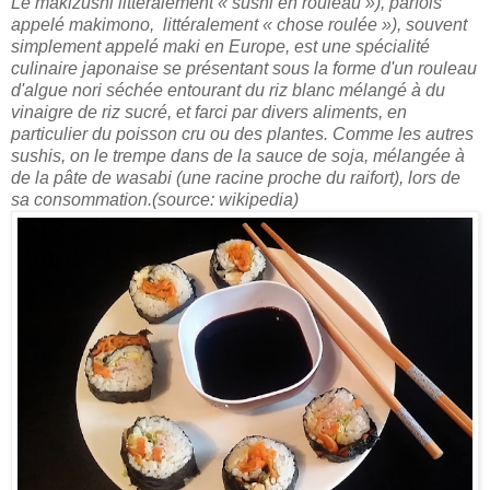
Le makizushi littéralement « sushi en rouleau »), parfois
appelé makimono, littéralement « chose roulée »), souvent
simplement appelé maki en Europe, est une spécialité
culinaire japonaise se présentant sous la forme d'un rouleau
d'algue nori séchée entourant du riz blanc mélangé à du
vinaigre de riz sucré, et farci par divers aliments, en
particulier du poisson cru ou des plantes. Comme les autres
sushis, on le trempe dans de la sauce de soja, mélangée à
de la pâte de wasabi (une racine proche du raifort), lors de
sa consommation.(source: wikipedia)