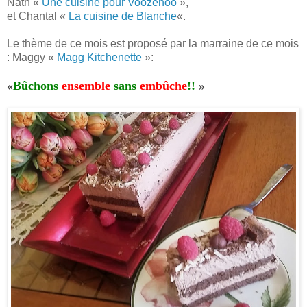
Nath «
Un
e cuisine pour Voozenoo
»,
et Chantal «
La cuisine de Blanche
«.
Le thème de ce mois est proposé par la marraine de ce mois
: Maggy «
Magg Kitchenette
»:
«
Bûchons
ensemble
sans
embûche
!!
»