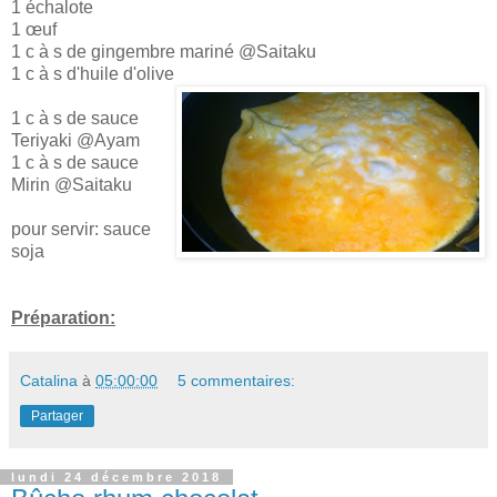
1 échalote
1 œuf
1 c à s de gingembre mariné @Saitaku
1 c à s d'huile d'olive
1 c à s de sauce
Teriyaki @Ayam
1 c à s de sauce
Mirin @Saitaku
pour servir: sauce
soja
Préparation:
Catalina
à
05:00:00
5 commentaires:
Partager
lundi 24 décembre 2018