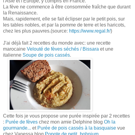
l'Asie et l'Europe, y compris en France.
La fève ne commence à être consommée fraîche que durant
la Renaissance.
Mais, rapidement, elle se fait éclipser par le petit pois, sur
les tables nobles, et par la pomme de terre et les haricots,
chez les plus pauvres.(source:
https://www.regal.fr/
)
J'ai déjà fait 2 recettes du monde avec: une recette
marocaine
Velouté de fèves séchés / Bissara
et une
italienne
Soupe de pois cassés
.
Cette fois je vous propose une purée inspirée par 2 recettes
:
Purée de fèves
chez mon amie Delphine blog
Oh la
gourmande...
et
Purée de pois cassés à la basquaise
vue
chez Vanessa blog
Popote de petit_bohnium
.