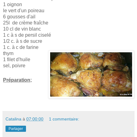
1 oignon
le vert d'un poireau
6 gousses d'ail
25l de crème fraîche
10 cl de vin blanc
1 c à s de persil ciselé
1/2 c. à s de sucre
1 c. à c de farine
thym
1 filet d'huile
sel, poivre
Préparation;
Catalina
à
07:00:00
1 commentaire:
Partager