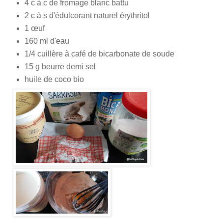
4 c à c de fromage blanc battu
2 c à s d'édulcorant naturel érythritol
1 œuf
160 ml d'eau
1/4 cuillère à café de bicarbonate de soude
15 g beurre demi sel
huile de coco bio