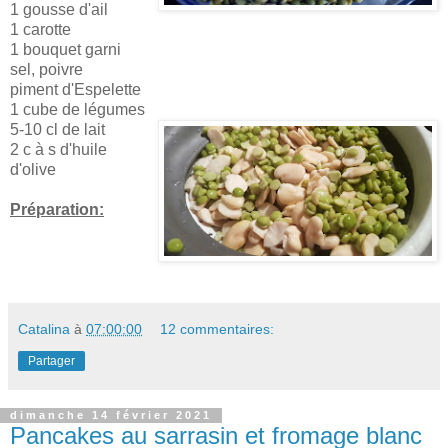
1 gousse d'ail
1 carotte
1 bouquet garni
sel, poivre
piment d'Espelette
1 cube de légumes
5-10 cl de lait
2 c à s d'huile
d'olive
Préparation:
Catalina
à
07:00:00
12 commentaires:
Partager
dimanche 14 février 2021
Pancakes au sarrasin et fromage blanc