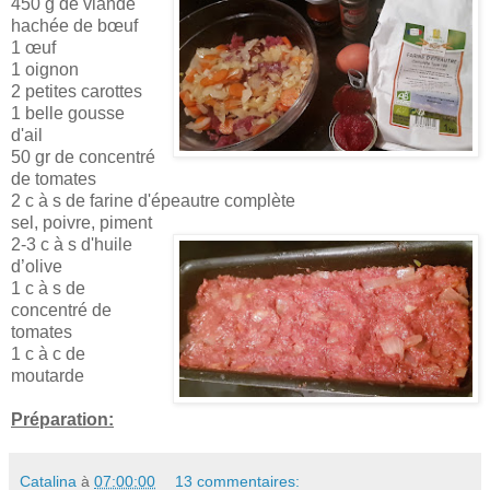
450 g de viande
hachée de bœuf
1 œuf
1 oignon
2 petites carottes
1 belle gousse
d'ail
50 gr de concentré
de tomates
2 c à s de farine d'épeautre complète
sel, poivre, piment
2-3 c à s d'huile
d’olive
1 c à s de
concentré de
tomates
1 c à c de
moutarde
Préparation:
Catalina
à
07:00:00
13 commentaires: