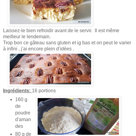
Laissez-le bien refroidir avant de le servir. Il est même
meilleur le lendemain.
Trop bon ce gâteau sans gluten et ig bas et on peut le varier
à infini , j'ai encore plein d'idées .
Ingrédients:
16 portions
160 g
de
poudre
d'aman
des
80 g de