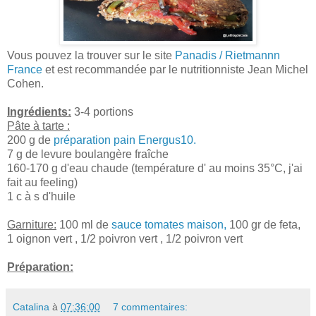
Vous pouvez la trouver sur le site
Panadis / Rietmannn
France
et est recommandée par le nutritionniste Jean Michel
Cohen.
Ingrédients:
3-4 portions
Pâte à tarte :
200 g de
préparation pain Energus10.
7 g de levure boulangère fraîche
160-170 g d'eau chaude (température d' au moins 35°C, j'ai
fait au feeling)
1 c à s d'huile
Garniture:
100 ml de
sauce tomates maison,
100 gr de feta,
1 oignon vert , 1/2 poivron vert , 1/2 poivron vert
Préparation:
Catalina
à
07:36:00
7 commentaires: