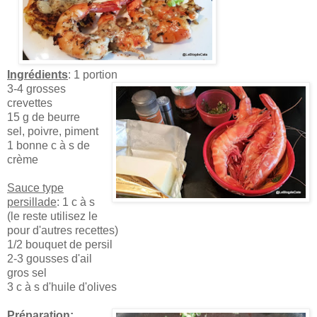
Ingrédients
: 1 portion
3-4 grosses
crevettes
15 g de beurre
sel, poivre, piment
1 bonne c à s de
crème
Sauce type
persillade
: 1 c à s
(le reste utilisez le
pour d'autres recettes)
1/2 bouquet de persil
2-3 gousses d'ail
gros sel
3 c à s d'huile d'olives
Préparation: