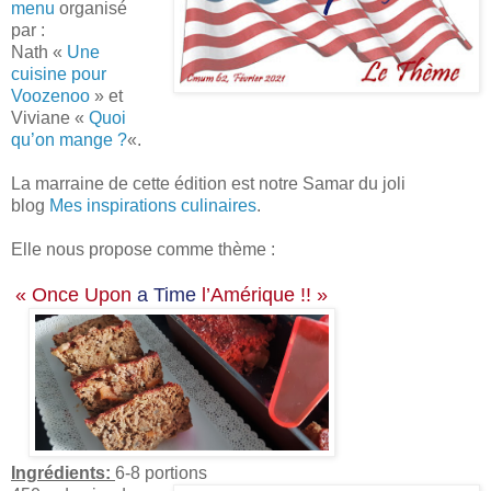
menu
organisé
par :
Nath «
Un
e
cuisine pour
Voozenoo
» et
Viviane «
Quoi
qu’on mange ?
«.
La marraine de cette édition est notre Samar du joli
blog
Mes inspirations culinaires
.
Elle nous propose comme thème :
« Once Upon
a Time
l’Amérique !! »
Ingrédients:
6-8 portions