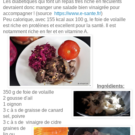
Les diabétiques qui font un repas très riche en féculents
devraient donc manger une salade bien vinaigrée pour
accompagner ! (source
https://www.e-sante.fr/
)
Peu calorique, avec 155 kcal aux 100 g, le foie de volaille
est riche en protéines et excellent pour la santé. Il est
notamment riche en fer et en vitamine A.
Ingrédients:
350 g de foie de volaille
2 gousse d'ail
1 oignon
3 c à s de graisse de canard
sel, poivre
3 c à s de vinaigre de cidre
graines de
lin ou