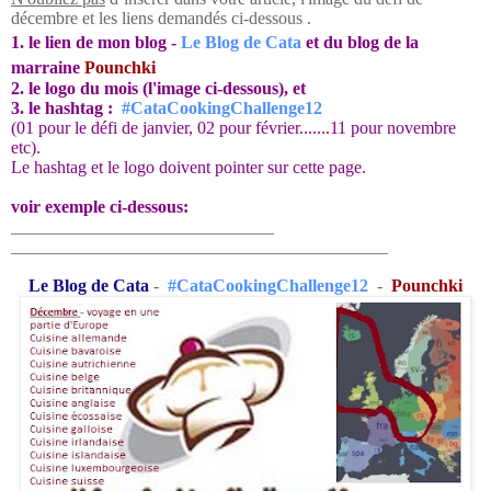
décembre et les liens demandés ci-dessous .
1. le lien de mon blog -
Le Blog de Cata
et du blog de la
marraine
Pounchki
2. le logo du mois (l'image ci-dessous), et
3. le hashtag :
#CataCookingChallenge12
(01 pour le défi de janvier, 02 pour février.......11 pour novembre
etc).
Le hashtag et le logo doivent pointer sur cette page.
voir exemple ci-dessous:
______________________________
______________________________
_____________
Le Blog de Cata
-
#CataCookingChallenge12
-
Pounchki