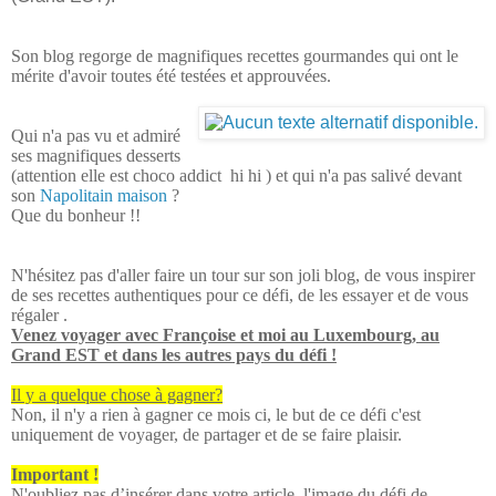
Son blog regorge de magnifiques recettes gourmandes qui ont le
mérite d'avoir toutes été testées et approuvées.
Qui n'a pas vu et admiré
ses magnifiques desserts
(attention elle est choco addict hi hi ) et qui n'a pas salivé devant
son
Napolitain maison
?
Que du bonheur !!
N'hésitez pas d'aller faire un tour sur son joli blog, de vous inspirer
de ses recettes authentiques pour ce défi, de les essayer et de vous
régaler .
Venez voyager avec Françoise et moi au Luxembourg, au
Grand EST et dans les autres pays du défi !
Il y a quelque chose à gagner?
Non, il n'y a rien à gagner ce mois ci, le but de ce défi c'est
uniquement de voyager, de partager et de se faire plaisir.
Important !
N'oubliez pas
d’insérer dans votre article,
l'image du défi de