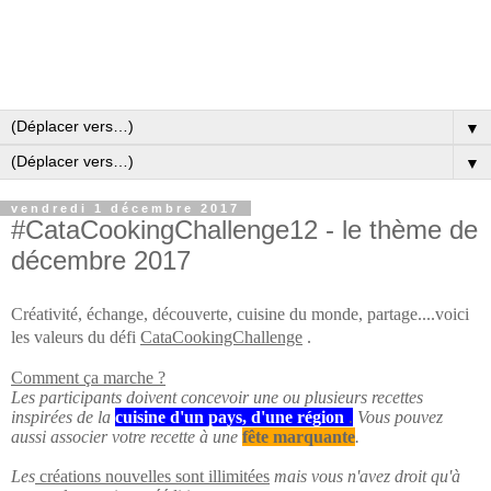
▼
▼
vendredi 1 décembre 2017
#CataCookingChallenge12 - le thème de
décembre 2017
Créativité, échange, découverte, cuisine du monde, partage....voici
les valeurs du défi
Cata
CookingChallenge
.
Comment ça marche ?
Les participants doivent concevoir une ou plusieurs recettes
inspirées de la
cuisine d'un pays, d'une région
.
Vous pouvez
aussi associer votre recette à une
fête marquante
.
Les
créations nouvelles sont illimitées
mais vous n'avez droit qu'
à