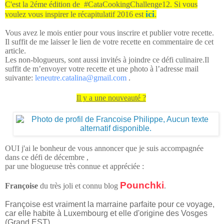
C'est la 2éme édition de #CataCookingChallenge12. Si vous
ici
voulez vous inspirer le récapitulatif 2016 est
.
Vous avez le mois entier pour vous inscrire et publier votre recette.
Il suffit de me laisser le lien de votre recette en commentaire de cet
article.
Les non-blogueurs, sont aussi invités à joindre ce défi culinaire.
Il
suffit de m’envoyer votre recette et une photo à l’adresse mail
suivante:
leneutre.catalina@
gmail.com
.
Il y a une nouveauté ?
OUI j'ai le bonheur de vous annoncer que je suis accompagnée
dans ce défi de décembre ,
par une blogueuse très connue et appréciée :
Pounchki
Françoise
du très joli et connu blog
.
Françoise
est vraiment la marraine parfaite pour ce voyage
,
car elle habite à Luxembourg et elle d'origine des Vosges
(Grand EST).