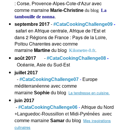
: Corse
Provence-Alpes-Cote-d'Azur avec
,
comme marraine
Marie-Christine
du blog
La
.
tambouille de nonna
2017
-
septembre
#CataCookingChallenge09
-
safari en Afrique centrale, Afrique de l'Est et
dans 2 Régions de France : Pays de la Loire,
Poitou Charentes avec comme
marraine
Martine
du blog
.
Kilometre-0.fr
2017
-
août
#CataCookingChallenge08
-
Océanie, Asie du Sud-Est
juillet 2017
-
#CataCookingChallenge07
-
Europe
méditerranéenne avec comme
La tendresse en cuisine.
marraine
Sophie
du blog
juin 2017
-
#CataCookingChallenge06
-
Afrique du Nord
+
Languedoc-Roussillon
et
Midi-Pyrénées
avec
Mes inspirations
comme marraine
Samar
du blog
culinaires