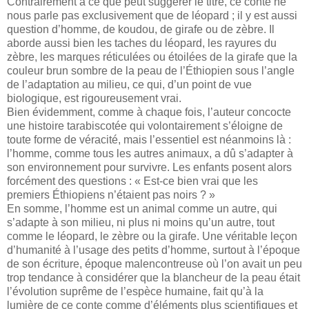
Contrairement à ce que peut suggérer le titre, ce conte ne
nous parle pas exclusivement que de léopard ; il y est aussi
question d’homme, de koudou, de girafe ou de zèbre. Il
aborde aussi bien les taches du léopard, les rayures du
zèbre, les marques réticulées ou étoilées de la girafe que la
couleur brun sombre de la peau de l’Éthiopien sous l’angle
de l’adaptation au milieu, ce qui, d’un point de vue
biologique, est rigoureusement vrai.
Bien évidemment, comme à chaque fois, l’auteur concocte
une histoire tarabiscotée qui volontairement s’éloigne de
toute forme de véracité, mais l’essentiel est néanmoins là :
l’homme, comme tous les autres animaux, a dû s’adapter à
son environnement pour survivre. Les enfants posent alors
forcément des questions : « Est-ce bien vrai que les
premiers Éthiopiens n’étaient pas noirs ? »
En somme, l’homme est un animal comme un autre, qui
s’adapte à son milieu, ni plus ni moins qu’un autre, tout
comme le léopard, le zèbre ou la girafe. Une véritable leçon
d’humanité à l’usage des petits d’homme, surtout à l’époque
de son écriture, époque malencontreuse où l’on avait un peu
trop tendance à considérer que la blancheur de la peau était
l’évolution suprême de l’espèce humaine, fait qu’à la
lumière de ce conte comme d’éléments plus scientifiques et