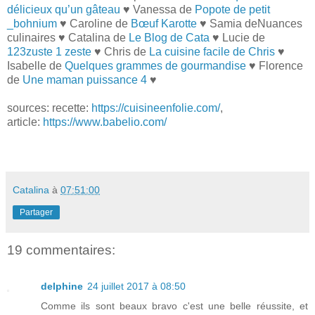
délicieux qu’un gâteau
♥ Vanessa de
Popote de petit
_bohnium
♥ Caroline de
Bœuf Karotte
♥ Samia deNuances
culinaires ♥ Catalina de
Le Blog de Cata
♥ Lucie de
123zuste 1 zeste
♥ Chris de
La cuisine facile de Chris
♥
Isabelle de
Quelques grammes de gourmandise
♥ Florence
de
Une maman puissance 4
♥
sources: recette:
https://cuisineenfolie.com/
,
article:
https://www.babelio.com/
Catalina
à
07:51:00
Partager
19 commentaires:
delphine
24 juillet 2017 à 08:50
Comme ils sont beaux bravo c'est une belle réussite, et