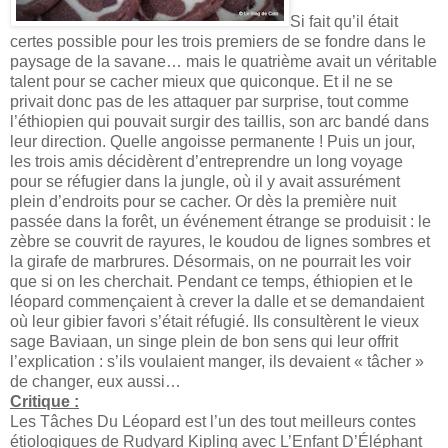
Si fait qu’il était
certes possible pour les trois premiers de se fondre dans le
paysage de la savane… mais le quatrième avait un véritable
talent pour se cacher mieux que quiconque. Et il ne se
privait donc pas de les attaquer par surprise, tout comme
l’éthiopien qui pouvait surgir des taillis, son arc bandé dans
leur direction. Quelle angoisse permanente ! Puis un jour,
les trois amis décidèrent d’entreprendre un long voyage
pour se réfugier dans la jungle, où il y avait assurément
plein d’endroits pour se cacher. Or dès la première nuit
passée dans la forêt, un événement étrange se produisit : le
zèbre se couvrit de rayures, le koudou de lignes sombres et
la girafe de marbrures. Désormais, on ne pourrait les voir
que si on les cherchait. Pendant ce temps, éthiopien et le
léopard commençaient à crever la dalle et se demandaient
où leur gibier favori s’était réfugié. Ils consultèrent le vieux
sage Baviaan, un singe plein de bon sens qui leur offrit
l’explication : s’ils voulaient manger, ils devaient « tâcher »
de changer, eux aussi…
Critique :
Les Tâches Du Léopard est l’un des tout meilleurs contes
étiologiques de Rudyard Kipling avec L’Enfant D’Éléphant