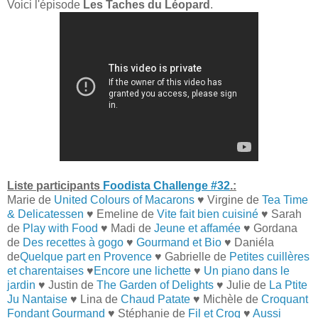
Voici l'épisode
Les Taches du Léopard
.
Liste participants
Foodista Challenge #32
.:
Marie de
United Colours of Macarons
♥ Virgine de
Tea Time
& Delicatessen
♥ Emeline de
Vite fait bien cuisiné
♥ Sarah
de
Play with Food
♥ Madi de
Jeune et affamée
♥ Gordana
de
Des recettes à gogo
♥
Gourmand et Bio
♥ Daniéla
de
Quelque part en Provence
♥ Gabrielle de
Petites cuillères
et charentaises
♥
Encore une lichette
♥
Un piano dans le
jardin
♥ Justin de
The Garden of Delights
♥ Julie de
La Ptite
Ju Nantaise
♥ Lina de
Chaud Patate
♥ Michèle de
Croquant
Fondant Gourmand
♥ Stéphanie de
Fil et Croq
♥
Aussi