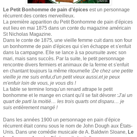
Le Petit Bonhomme de pain d'épices
est un personnage
récurrent des contes merveilleux.
La première apparition du Petit Bonhomme de pain d'épices
eut lieu en mai 1875 dans un conte du magazine américain
St Nicholas Magazine.
Dans le conte de 1875, une vieille femme cuit dans son four
un bonhomme de pain d'épices qui s'en échappe et s'enfuit
dans la campagne. Elle se lance à sa poursuite avec son
mari, mais sans succès. Par la suite, le petit personnage
rencontre divers fermiers et animaux de la ferme et s'enfuit
en chantant toujours la même ritournelle :
De chez une petite
vieille je me suis enfui,d'un petit vieux aussi,et je peux
m'enfuir loin de vous, je vous dis !
La fable se termine lorsqu'un renard attrape le petit
bonhomme et le mange en criant qu'il se fait dévorer :
J'ai un
quart de parti la moitié… les trois quarts ont disparu… je
suis entièrement mangé !
Dans les années 1900 un personnage en pain d'épice
récurrent était connu sous le nom de John Dough aux États-
Unis. Dans une comédie musicale de A. Baldwin Sloane,
Le