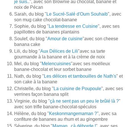
je suis..
", avec son Brownie au chocolat, banane et
noix de Pécan
Sarah, du blog "
Le Sucré-Salé d'Oum Souhaib
", avec
son mug cake chocolat-banane
Sophie, du blog "
La tendresse en Cuisine
", avec ses
papillottes de bananes plantains
Soulef, du blog "
Amour de cuisine
"avec son cheese
banana cake
Lili, du blog "
Aux Délices de Lili
"avec sa tarte
gourmande à la banane et à la crème de noix
Mel, du blog "
Melencuisines
"avec ses moëlleux
banane-chocolat et leur sorbet banane
Nath, du blog "
Les délices et tambouilles de Nath's
" et
son cake à la banane
Christelle, du blog "
La cuisine de Poupoule
", avec ses
verrines façon banana split
Virginie, du blog "
çà ne sent pas un peu le brûlé là ?
"
avec son trifle banane-chocolat-spéculos
Hélène, du blog "
Keskonmangemaman ?
", avec sa
confiture de bananes au rhum et au gingembre
Séverine, du blog "
Maman...çà déborde !
", avec ses