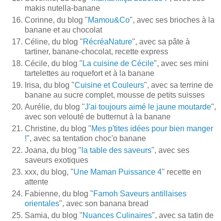
makis nutella-banane
Corinne, du blog "
Mamou&Co
", avec ses brioches à la
banane et au chocolat
Céline, du blog "
RécréaNature
", avec sa pâte à
tartiner, banane-chocolat, recette express
Cécile, du blog "
La cuisine de Cécile
", avec ses mini
tartelettes au roquefort et à la banane
Irisa, du blog "
Cuisine et Couleurs
", avec sa terrine de
banane au sucre complet, mousse de petits suisses
Aurélie, du blog "
J'ai toujours aimé le jaune moutarde
",
avec son velouté de butternut à la banane
Christine, du blog "
Mes p'tites idées pour bien manger
!
", avec sa tentation choc'o banane
Joana, du blog "
la table des saveurs
", avec ses
saveurs exotiques
xxx, du blog, "
Une Maman Puissance 4
" recette en
attente
Fabienne, du blog "
Famoh Saveurs antillaises
orientales
", avec son banana bread
Samia, du blog "
Nuances Culinaires
", avec sa tatin de