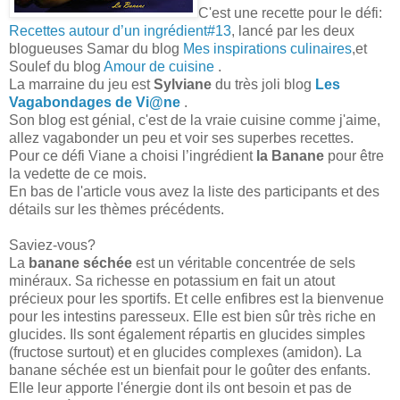
C'est une recette pour le défi:
Recettes autour d’un ingrédient#13
, lancé par les deux
blogueuses Samar du blog
Mes inspirations culinaires
,et
Soulef du blog
Amour de cuisine
.
La marraine du jeu est
Sylviane
du très joli blog
Les
Vagabondages de Vi@ne
.
Son blog est génial, c'est de la vraie cuisine comme j'aime,
allez vagabonder un peu et voir ses superbes recettes.
Pour ce défi Viane a choisi l’ingrédient
la Banane
pour être
la vedette de ce mois.
En bas de l'article vous avez la liste des participants et des
détails sur les thèmes précédents.
Saviez-vous?
La
banane séchée
est un véritable concentrée de sels
minéraux. Sa richesse en potassium en fait un atout
précieux pour les sportifs. Et celle enfibres est la bienvenue
pour les intestins paresseux. Elle est bien sûr très riche en
glucides. Ils sont également répartis en glucides simples
(fructose surtout) et en glucides complexes (amidon). La
banane séchée est un bienfait pour le goûter des enfants.
Elle leur apporte l'énergie dont ils ont besoin et pas de