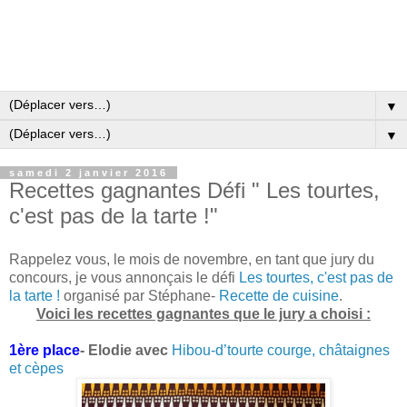
▼
▼
samedi 2 janvier 2016
Recettes gagnantes Défi " Les tourtes,
c'est pas de la tarte !"
Rappelez vous, le mois de novembre, en tant que jury du
concours, je vous annonçais le défi
Les tourtes, c'est pas de
la tarte !
organisé par Stéphane-
Recette de cuisine
.
Voici les recettes gagnantes que le jury a choisi :
1ère place
- Elodie avec
Hibou-d’tourte courge, châtaignes
et cèpes