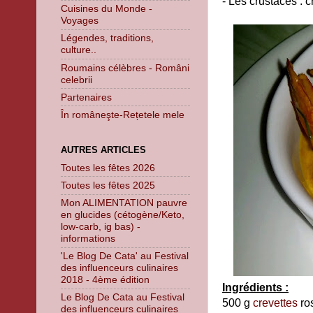
- Les crustacés : 
Cuisines du Monde -
Voyages
Légendes, traditions,
culture..
Roumains célèbres - Români
celebrii
Partenaires
În româneşte-Rețetele mele
AUTRES ARTICLES
Toutes les fêtes 2026
Toutes les fêtes 2025
Mon ALIMENTATION pauvre
en glucides (cétogène/Keto,
low-carb, ig bas) -
informations
'Le Blog De Cata' au Festival
des influenceurs culinaires
2018 - 4ème édition
Ingrédients :
Le Blog De Cata au Festival
500 g
crevettes
ros
des influenceurs culinaires