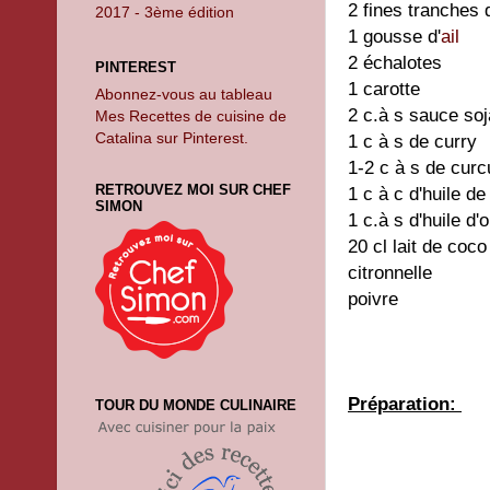
2 fines tranches 
2017 - 3ème édition
1 gousse d'
ail
2 échalotes
PINTEREST
1 carotte
Abonnez-vous au tableau
2 c.à s sauce soj
Mes Recettes de cuisine de
Catalina sur Pinterest.
1 c à s de curry
1-2 c à s de cur
RETROUVEZ MOI SUR CHEF
1 c à c d'huile d
SIMON
1 c.à s d'huile d'o
20 cl lait de coco
citronnelle
poivre
Préparation:
TOUR DU MONDE CULINAIRE