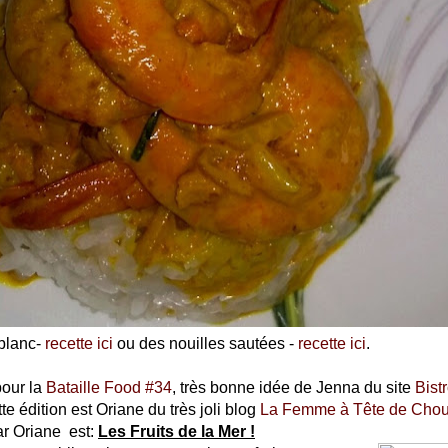
 blanc-
recette ici
ou des nouilles sautées -
recette ici
.
pour la
Bataille Food #34
, très bonne idée de Jenna du site
Bist
e édition est Oriane du très joli blog
La Femme à Tête de Cho
ar Oriane est:
Les Fruits de la Mer !