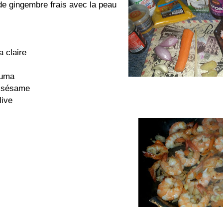
de gingembre frais avec la peau
a claire
cuma
e sésame
live