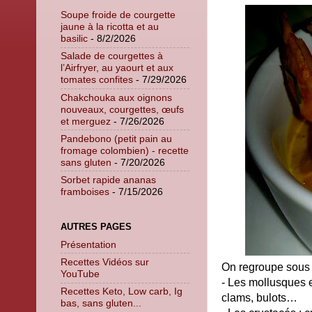
Soupe froide de courgette
jaune à la ricotta et au
basilic
- 8/2/2026
Salade de courgettes à
l’Airfryer, au yaourt et aux
tomates confites
- 7/29/2026
Chakchouka aux oignons
nouveaux, courgettes, œufs
et merguez
- 7/26/2026
Pandebono (petit pain au
fromage colombien) - recette
sans gluten
- 7/20/2026
Sorbet rapide ananas
framboises
- 7/15/2026
AUTRES PAGES
Présentation
Recettes Vidéos sur
On regroupe sous l
YouTube
- Les mollusques e
Recettes Keto, Low carb, Ig
clams, bulots…
bas, sans gluten...