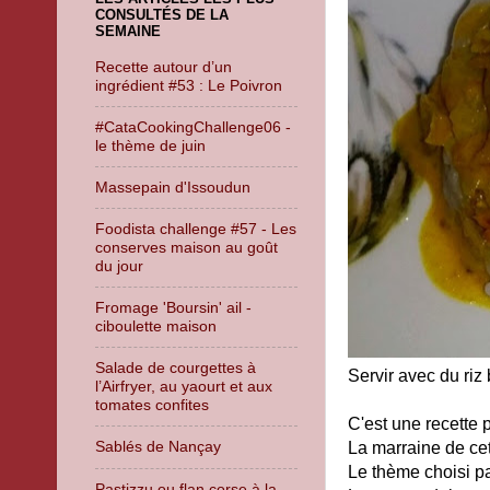
CONSULTÉS DE LA
SEMAINE
Recette autour d’un
ingrédient #53 : Le Poivron
#CataCookingChallenge06 -
le thème de juin
Massepain d'Issoudun
Foodista challenge #57 - Les
conserves maison au goût
du jour
Fromage 'Boursin' ail -
ciboulette maison
Salade de courgettes à
Servir avec du riz
l’Airfryer, au yaourt et aux
tomates confites
C'est une recette 
Sablés de Nançay
La marraine de cett
Le thème choisi p
Pastizzu ou flan corse à la