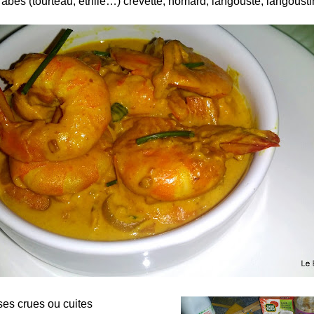
crabes (tourteau, étrille…) crevette, homard, langouste, langoust
es crues ou cuites