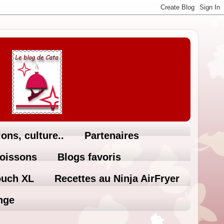
ons, culture..
Partenaires
Boissons
Blogs favoris
ouch XL
Recettes au Ninja AirFryer
nge