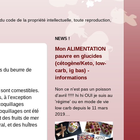
u code de la propriété intellectuelle, toute reproduction,
NEWS !
Mon ALIMENTATION
pauvre en glucides
(cétogène/Keto, low-
is du beurre de
carb, ig bas) -
informations
Non ce n'est pas un poisson
 sont comestibles.
d'avril !!!!! hi hi OUI je suis au
, à l'exception
'régime' ou en mode de vie
coquillages
low carb depuis le 11 mars
oquillages ont été
2019....
 des fruits de mer
l, et des huîtres