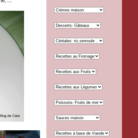
ine, …