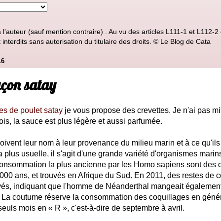
'auteur (sauf mention contraire) . Au vu des articles L111-1 et L112-2 d
nterdits sans autorisation du titulaire des droits. © Le Blog de Cata
16
açon satay
es de poulet satay
je vous propose des crevettes. Je n'ai pas m
ois, la sauce est plus légère et aussi parfumée.
doivent leur nom à leur provenance du milieu marin et à ce qu'ils
a plus usuelle, il s'agit d'une grande variété d'organismes marins
onsommation la plus ancienne par les Homo sapiens sont des 
000 ans, et trouvés en Afrique du Sud. En 2011, des restes de c
ouvés, indiquant que l'homme de Néanderthal mangeait également
. La coutume réserve la consommation des coquillages en généra
seuls mois en « R », c'est-à-dire de septembre à avril.