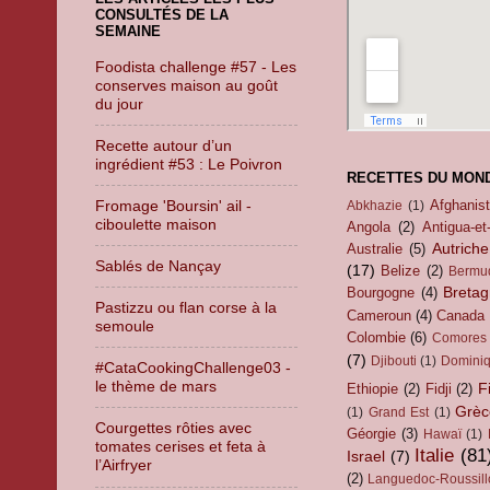
CONSULTÉS DE LA
SEMAINE
Foodista challenge #57 - Les
conserves maison au goût
du jour
Recette autour d’un
ingrédient #53 : Le Poivron
RECETTES DU MON
Fromage 'Boursin' ail -
Afghanis
Abkhazie
(1)
ciboulette maison
Angola
(2)
Antigua-et
Autriche
Australie
(5)
Sablés de Nançay
(17)
Belize
(2)
Bermu
Breta
Bourgogne
(4)
Pastizzu ou flan corse à la
Cameroun
(4)
Canada
semoule
Colombie
(6)
Comores
(7)
Djibouti
(1)
Domini
#CataCookingChallenge03 -
le thème de mars
F
Ethiopie
(2)
Fidji
(2)
Grèc
(1)
Grand Est
(1)
Courgettes rôties avec
Géorgie
(3)
Hawaï
(1)
tomates cerises et feta à
Italie
(81
Israel
(7)
l’Airfryer
(2)
Languedoc-Roussill