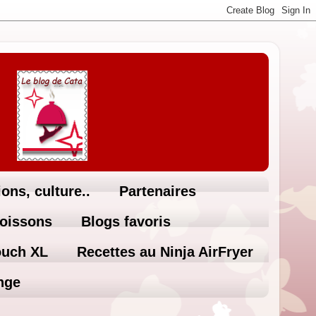
ons, culture..
Partenaires
Boissons
Blogs favoris
ouch XL
Recettes au Ninja AirFryer
nge