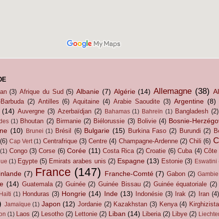
DE
Allemagne
(38)
Albanie
(7)
Algérie
(14)
A
tan
(3)
Afrique du Sud
(5)
Argentine
(8)
-Barbuda
(2)
Antilles
(6)
Aquitaine
(4)
Arabie Saoudite
(3)
(14)
Auvergne
(3)
Azerbaïdjan
(2)
Bangladesh
(2)
Bahamas
(1)
Bahreïn
(1)
Bosnie-Herzégo
Bhoutan
(2)
Birmanie
(2)
Biélorussie
(3)
Bolivie
(4)
des
(1)
gne
(10)
Bulgarie
(15)
Brésil
(6)
Burkina Faso
(2)
Burundi
(2)
B
Brunei
(1)
C
(6)
Centrafrique
(3)
Centre
(4)
Champagne-Ardenne
(2)
Chili
(6)
Cap Vert
(1)
Corée
(11)
Congo
(3)
Corse
(6)
Costa Rica
(2)
Croatie
(6)
Cuba
(4)
Côte 
(1)
Espagne
(13)
Egypte
(5)
Emirats arabes unis
(2)
Estonie
(3)
que
(1)
Eswatini
France
(147)
inlande
(7)
Franche-Comté
(7)
Gabon
(2)
Gambie
e
(14)
Guatemala
(2)
Guinée
(2)
Guinée Bissau
(2)
Guinée équatoriale
(2)
Hongrie
(14)
Inde
(13)
Honduras
(3)
Indonésie
(3)
Irak
(2)
Iran
(4)
Haïti
(1)
)
Japon
(12)
Jordanie
(2)
Kazakhstan
(3)
Kenya
(4)
Kirghizist
Jamaïque
(1)
Liban
(14)
Laos
(2)
Lesotho
(2)
Lettonie
(2)
Liberia
(2)
Libye
(2)
on
(1)
Liechte