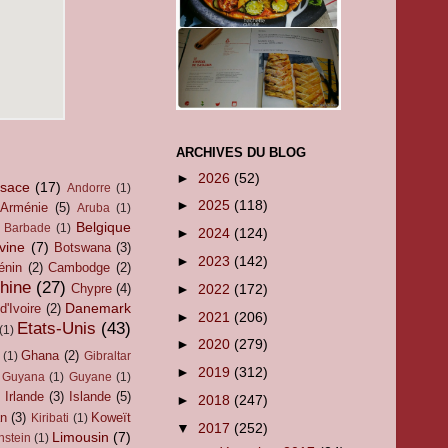
ARCHIVES DU BLOG
►
2026
(52)
lsace
(17)
Andorre
(1)
►
2025
(118)
Arménie
(5)
Aruba
(1)
Belgique
Barbade
(1)
►
2024
(124)
vine
(7)
Botswana
(3)
►
2023
(142)
énin
(2)
Cambodge
(2)
hine
(27)
►
2022
(172)
Chypre
(4)
Danemark
d'Ivoire
(2)
►
2021
(206)
Etats-Unis
(43)
(1)
►
2020
(279)
Ghana
(2)
(1)
Gibraltar
►
2019
(312)
Guyana
(1)
Guyane
(1)
Irlande
(3)
Islande
(5)
►
2018
(247)
an
(3)
Koweït
Kiribati
(1)
▼
2017
(252)
Limousin
(7)
nstein
(1)