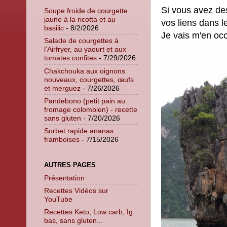
Si vous avez des
Soupe froide de courgette
jaune à la ricotta et au
vos liens dans l
basilic
- 8/2/2026
Je vais m'en occ
Salade de courgettes à
l’Airfryer, au yaourt et aux
tomates confites
- 7/29/2026
Chakchouka aux oignons
nouveaux, courgettes, œufs
et merguez
- 7/26/2026
Pandebono (petit pain au
fromage colombien) - recette
sans gluten
- 7/20/2026
Sorbet rapide ananas
framboises
- 7/15/2026
AUTRES PAGES
Présentation
Recettes Vidéos sur
YouTube
Recettes Keto, Low carb, Ig
bas, sans gluten...