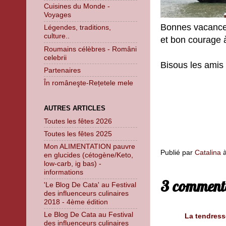
Cuisines du Monde -
Voyages
Bonnes vacances
Légendes, traditions,
culture..
et bon courage à
Roumains célèbres - Români
celebrii
Bisous les amis 
Partenaires
În româneşte-Rețetele mele
AUTRES ARTICLES
Toutes les fêtes 2026
Toutes les fêtes 2025
Mon ALIMENTATION pauvre
Publié par
Catalina
en glucides (cétogène/Keto,
low-carb, ig bas) -
informations
3 commenta
'Le Blog De Cata' au Festival
des influenceurs culinaires
2018 - 4ème édition
Le Blog De Cata au Festival
La tendress
des influenceurs culinaires