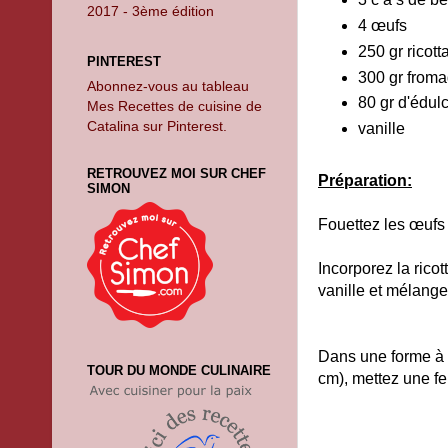
2017 - 3ème édition
4 œufs
250 gr ricott
PINTEREST
300 gr froma
Abonnez-vous au tableau
80 gr d'édul
Mes Recettes de cuisine de
Catalina sur Pinterest.
vanille
RETROUVEZ MOI SUR CHEF
Préparation:
SIMON
Fouettez les œufs 
Incorporez la ricot
vanille et mélange
Dans une forme à 
TOUR DU MONDE CULINAIRE
cm), mettez une fe