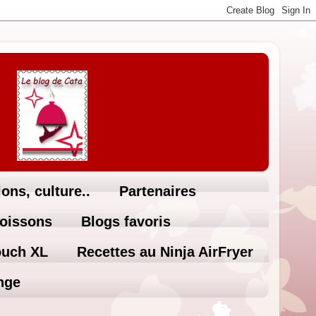
ons, culture..
Partenaires
Boissons
Blogs favoris
ouch XL
Recettes au Ninja AirFryer
nge