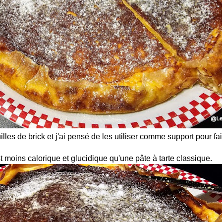
euilles de brick et j'ai pensé de les utiliser comme support pour fa
t moins calorique et glucidique qu'une pâte à tarte classique.