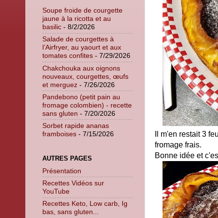
Soupe froide de courgette
jaune à la ricotta et au
basilic
- 8/2/2026
Salade de courgettes à
l’Airfryer, au yaourt et aux
tomates confites
- 7/29/2026
Chakchouka aux oignons
nouveaux, courgettes, œufs
et merguez
- 7/26/2026
Pandebono (petit pain au
fromage colombien) - recette
sans gluten
- 7/20/2026
Sorbet rapide ananas
Il m'en restait 3 f
framboises
- 7/15/2026
fromage frais.
Bonne idée et c'es
AUTRES PAGES
Présentation
Recettes Vidéos sur
YouTube
Recettes Keto, Low carb, Ig
bas, sans gluten...