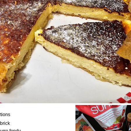
tions
 brick
eurre fondu