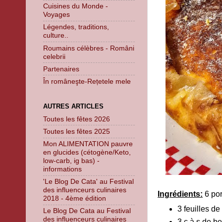
Cuisines du Monde -
Voyages
Légendes, traditions,
culture..
Roumains célèbres - Români
celebrii
Partenaires
În româneşte-Rețetele mele
AUTRES ARTICLES
Toutes les fêtes 2026
Toutes les fêtes 2025
Mon ALIMENTATION pauvre
en glucides (cétogène/Keto,
low-carb, ig bas) -
informations
'Le Blog De Cata' au Festival
des influenceurs culinaires
Ingrédients:
6 por
2018 - 4ème édition
3 feuilles de
Le Blog De Cata au Festival
des influenceurs culinaires
3 c à s de b