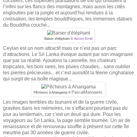
cocotiers, ces superbes plantations de thé qui ondulent à
l’infini sur les flancs des montagnes, mais aussi les cités
englouties par la jungle et aujourd’hui rendues à la
civilisation, les temples bouddhiques, les immenses statues
du Bouddha couché...
Baiser d'éléphant ©
Aurore Ernié
Ceylan est un nom attractif mais ce n’est pas un parc
d’attractions. Le Sri Lanka évoque autant par son imaginaire
que par sa réalité. Ajoutons la cannelle, les chaleurs
tropicales, les bois rares, les pluies chaudes... sans oublier
les pierres précieuses... et c’est aussitôt la féerie cinghalaise
qui surgit de sa boîte magique...
PascalMannaerts
Pêcheurs à Ahangama ©
Les images terribles du tsunami et de la guerre civile,
gravées dans les mémoires, ne s’effacent pourtant pas du
jour au lendemain, car c’est un deuil qui dure. Pour les
voyageurs au Sri Lanka, la page semble tournée. Un air de
renaissance et de renouveau souffle à présent sur cette île
meurtrie par 30 années de guerre civile.