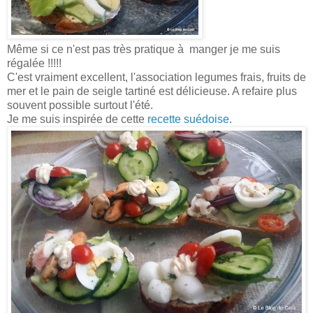
Même si ce n'est pas très pratique à manger je me suis
régalée !!!!!
C'est vraiment excellent, l'association legumes frais, fruits de
mer et le pain de seigle tartiné est délicieuse. A refaire plus
souvent possible surtout l'été.
Je me suis inspirée de cette
recette suédoise
.