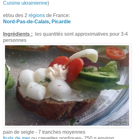
Cuisine ukrainienne
)
et/ou des 2
régions
de France:
Nord-Pas-de-Calais
,
Picardie
Ingrédients :
les quantités sont approximatives pour 3-4
personnes
pain de seigle - 7 tranches moyennes
fruits de mer
ou crevettes nordiques- 250 g environ