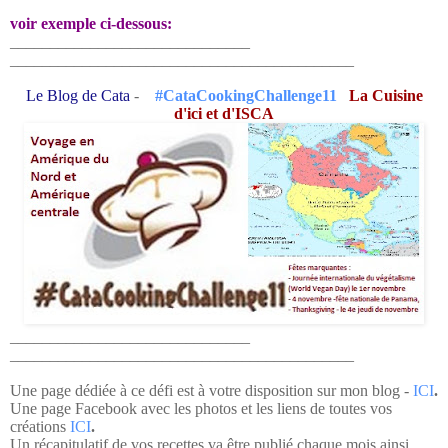
voir exemple ci-dessous:
______________________________
______________________________
_____________
Le Blog de Cata
-
#CataCookingChallenge11
L
a Cuisine
d'ici et d'ISCA
______________________________
______________________________
_____________
Une page dédiée à ce défi est à votre disposition sur mon blog -
ICI
.
Une page Facebook avec les photos et les liens de toutes vos
créations
ICI
.
Un récapitulatif de vos recettes va être publié chaque mois ainsi