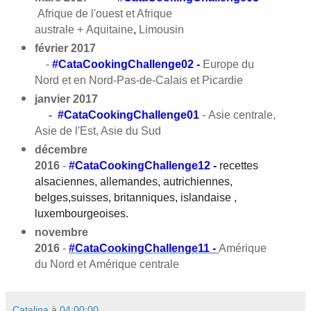
Afrique de l'ouest et Afrique
australe + Aquitaine
,
Limousin
février 2017
-
#CataCookingChallenge02
-
Europe du
Nord et en Nord-Pas-de-Calais et Picardie
janvier 2017
-
#CataCookingChallenge01
-
Asie centrale,
Asie de l'Est, Asie du Sud
décembre
2016
-
#CataCookingChallenge12
-
recettes
alsaciennes, allemandes, autrichiennes,
belges,suisses, britanniques, islandaise ,
luxembourgeoises.
novembre
2016
-
#CataCookingChallenge11
-
Amérique
du Nord et Amérique centrale
Catalina
à
04:00:00