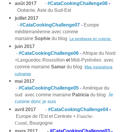
2017
-
août
#CataCookingChallenge08
-
Océanie, Asie du Sud-Est
juillet 2017
-
#CataCookingChallenge07
-
Europe
méditerranéenne avec comme
La tendresse en cuisine.
marraine
Sophie
du blog
juin 2017
-
#CataCookingChallenge06
-
Afrique du Nord
+
Languedoc-Roussillon
et
Midi-Pyrénées
avec
Mes inspirations
comme marraine
Samar
du blog
culinaires
mai 2017
-
#CataCookingChallenge05
-
Amérique du
sud avec comme marraine
Patricia
du blog
Je
cuisine donc je suis
avril 2017
-
#CataCookingChallenge04
-
Europe de l'Est et Centrale +
Franche-
Comté
,
Bourgogne
mars 2017 -
#CataCookingChallenge03
-