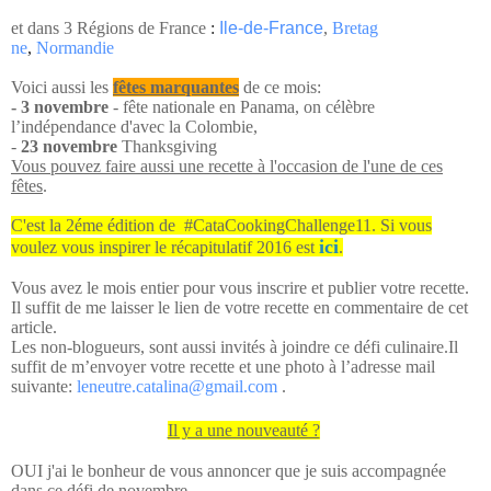
et dans 3 Régions de France
:
Ile-de-France
,
Bretag
ne
,
Normandie
Voici aussi les
fêtes marquantes
de ce mois:
- 3 novembre
- fête nationale en Panama, on célèbre
l’indépendance d'avec la Colombie,
-
23 novembre
Thanksgiving
Vous pouvez faire aussi une recette à l'occasion de l'une de ces
fêtes
.
C'est la 2éme édition de #CataCookingChallenge11. Si vous
ici
voulez vous inspirer le récapitulatif 2016 est
.
Vous avez le mois entier pour vous inscrire et publier votre recette.
Il suffit de me laisser le lien de votre recette en commentaire de cet
article.
Les non-blogueurs, sont aussi invités à joindre ce défi culinaire.
Il
suffit de m’envoyer votre recette et une photo à l’adresse mail
suivante:
leneutre.catalina@
gmail.com
.
Il y a une nouveauté ?
OUI j'
ai le bonheur de vous annoncer que je suis accompagnée
dans ce défi de novembre,