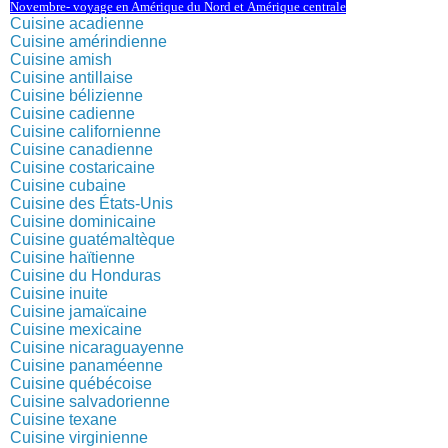
Novembre-
voyage en Amérique du Nord et Amérique centrale
Cuisine acadienne
Cuisine amérindienne
Cuisine amish
Cuisine antillaise
Cuisine bélizienne
Cuisine cadienne
Cuisine californienne
Cuisine canadienne
Cuisine costaricaine
Cuisine cubaine
Cuisine des États-Unis
Cuisine dominicaine
Cuisine guatémaltèque
Cuisine haïtienne
Cuisine du Honduras
Cuisine inuite
Cuisine jamaïcaine
Cuisine mexicaine
Cuisine nicaraguayenne
Cuisine panaméenne
Cuisine québécoise
Cuisine salvadorienne
Cuisine texane
Cuisine virginienne