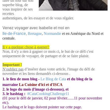
faire un tour sur son
superbe blog, de
vous inspirer de ses
recettes
authentiques, de les essayer et de vous régaler.
Venez voyager avec Isabelle et moi en
,
Ile-de-France
Bretagne
,
Norma
ndie
et en Amérique du Nord et
centrale.
Il y a quelque chose à gagner?
Non, il n'y a rien à gagner ce mois ci, le but de ce défi c'est
uniquement de voyager, de partager et de se faire plaisir.
Important !
N'oubliez pas
d’insérer dans votre article,
l'image du défi de
novembre et les liens demandés ci-dessous .
1. le lien de mon blog -
Le Blog de Cata
et du blog de la
marraine
La Cuisine d'ici et d'ISCA
2. le logo du mois (l'image ci-dessous), et
3. le hashtag :
#CataCookingChallenge11
(01 pour le défi de janvier, 02 pour février.......11 pour novembre
etc).
Le hashtag et le logo doivent pointer sur cette page.