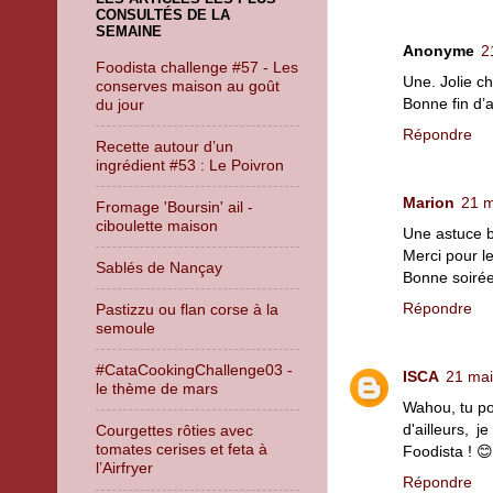
CONSULTÉS DE LA
SEMAINE
Anonyme
2
Foodista challenge #57 - Les
Une. Jolie c
conserves maison au goût
Bonne fin d’
du jour
Répondre
Recette autour d’un
ingrédient #53 : Le Poivron
Marion
21 m
Fromage 'Boursin' ail -
ciboulette maison
Une astuce b
Merci pour l
Sablés de Nançay
Bonne soirée
Répondre
Pastizzu ou flan corse à la
semoule
#CataCookingChallenge03 -
ISCA
21 mai
le thème de mars
Wahou, tu po
d'ailleurs, 
Courgettes rôties avec
tomates cerises et feta à
Foodista ! 😊
l’Airfryer
Répondre