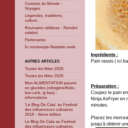
Cuisines du Monde -
Voyages
Légendes, traditions,
culture..
Roumains célèbres - Români
celebrii
Partenaires
În româneşte-Rețetele mele
Ingrédients :
Pain rassis ( ici ba
AUTRES ARTICLES
Toutes les fêtes 2026
Toutes les fêtes 2025
Mon ALIMENTATION pauvre
Préparation :
en glucides (cétogène/Keto,
Coupez le pain en
low-carb, ig bas) -
informations
Ninja AirFryer en
'Le Blog De Cata' au Festival
minutes.
des influenceurs culinaires
2018 - 4ème édition
Placez les morcea
Le Blog De Cata au Festival
jusqu'à obtenir un
des influenceurs culinaires