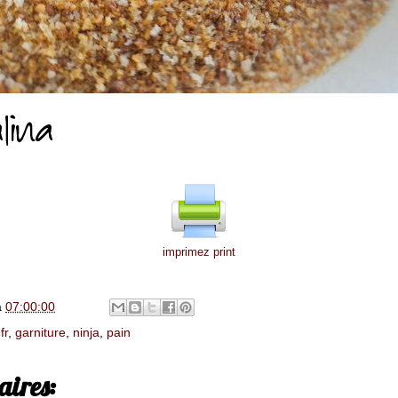
imprimez print
à
07:00:00
,
fr
,
garniture
,
ninja
,
pain
ires: