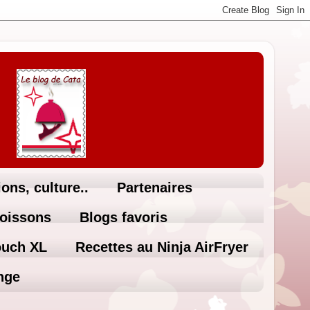
ons, culture..
Partenaires
Boissons
Blogs favoris
ouch XL
Recettes au Ninja AirFryer
nge