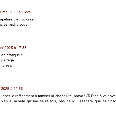
1 mai 2025 à 16:25
hapelure bien colorée
après-midi bisous
ai 2025 à 17:33
ien pratique !
e partage.
, bises.
 2025 à 22:56
usses le raffinement à tamiser la chapelure, bravo ! 👏 Rien à voir ave
je n'en ai acheté qu'une seule fois, pas deux ! J'espère que tu t'ins