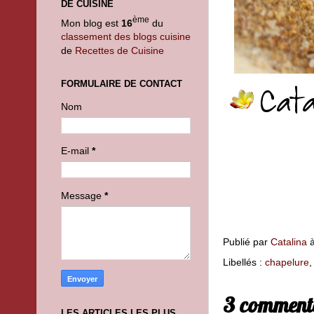
DE CUISINE
ème
Mon blog est
16
du
classement des blogs cuisine
de
Recettes de Cuisine
FORMULAIRE DE CONTACT
Nom
E-mail
*
Message
*
Publié par
Catalina
Libellés :
chapelure
3 commenta
LES ARTICLES LES PLUS