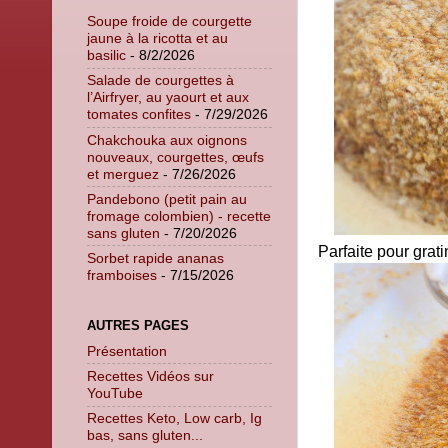
Soupe froide de courgette
jaune à la ricotta et au
basilic
- 8/2/2026
Salade de courgettes à
l’Airfryer, au yaourt et aux
tomates confites
- 7/29/2026
Chakchouka aux oignons
nouveaux, courgettes, œufs
et merguez
- 7/26/2026
Pandebono (petit pain au
fromage colombien) - recette
sans gluten
- 7/20/2026
Parfaite pour grati
Sorbet rapide ananas
framboises
- 7/15/2026
AUTRES PAGES
Présentation
Recettes Vidéos sur
YouTube
Recettes Keto, Low carb, Ig
bas, sans gluten...