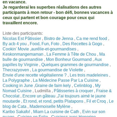
en vacance.
Je regarderai les superbes réalisations des autres
participants à mon retour - bon défi, bonnes vacances à
ceux qui partent et bon courage pour ceux qui
travaillent encore.
Liste des participants:
Nicolas Est Pâtissier
,
Bistro de Jenna
,
Ca me rend food
,
By acb 4 you
,
Food, Fun, Foto
,
Des Recettes à Gogo
,
Cookin' Movie
,
aurélie-et-gourmandises
,
Keskonmangemaman
,
La Femme à Tête de Chou
,
Ma
bulle de gourmandise
,
Mon Bonheur Gourmand
,
Aux
papilles by Virginie
,
Quelques grammes de gourmandise
,
Thecrazyoven
,
La gourmandise de Violette
,
Envie d'une recette végétalienne ?
,
Les trois madeleines
,
La Polygraphe
,
La Médecine Passe Par La Cuisine
,
Cooking in June
,
Graine de faim kely
,
Celinblog
,
My
Nomad Cuisine
, Ludmilla ,
Pâtisseries à croquer
,
Fraise &
Chocolat ,
Encore un gâteau
,
J'ai toujours aimé le jaune
moutarde
,
Et rond, et rond, petits Platapons
,
Fil et Croq ,
Le
blog de Cata
,
Mademoiselle Mylène
,
Karibo Sakafo! ,
Miam La cuisine de Cath
,
Evin sur son
nuage ,
Cuisine en Folie
,
Cuisinez avec Honorine
,