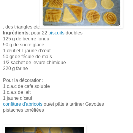
, des triangles etc
Ingrédients:
pour 22
biscuits
doubles
125 g de beurre fondu
90 g de sucre glace
1 œuf et 1 jaune d’œuf
50 gr de fécule de maïs
1/2 sachet de levure chimique
220 g farine
Pour la décoration:
1 c.a.c de café soluble
1 c.a.s de lait
1 jaune d’œuf
confiture d'abricots
ou/et pâte à tartiner Gavottes
pistaches torréfiées