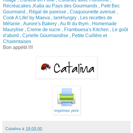
Récréacakes
,
Katia au Pays des Gourmands
,
Petit Bec
Gourmand ,
Régal de paresse ,
Craquounette avenue
,
Cook A Life! by Maeva
,
IamHungry
,
Les recettes de
Mélanie
,
Aurore's Bakery
,
Au fil du thym
,
Homemade
Maurylise ,
Creme de sucre ,
Frambuesa's Kitchen
,
Le goût
d'abord
,
Cyrielle Gourmandise
,
Petite Cuillère et
Charentaises
Bon appétit !!!!
imprimez print
Catalina
à
18:00:00