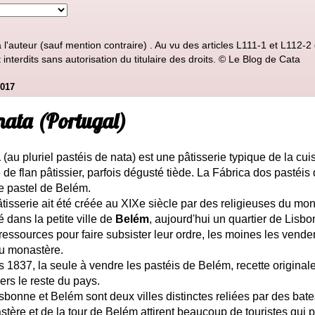
'auteur (sauf mention contraire) . Au vu des articles L111-1 et L112-2 d
nterdits sans autorisation du titulaire des droits. © Le Blog de Cata
017
 nata (Portugal)
a
(au pluriel pastéis de nata) est une pâtisserie typique de la cui
te de flan pâtissier, parfois dégusté tiède. La Fábrica dos pastéis
e pastel de Belém.
âtisserie ait été créée au XIXe siècle par des religieuses du mo
 dans la petite ville de
Belém
, aujourd'hui un quartier de Lisbo
 ressources pour faire subsister leur ordre, les moines les vende
du monastère.
is 1837, la seule à vendre les pastéis de Belém, recette original
ers le reste du pays.
sbonne et Belém sont deux villes distinctes reliées par des bat
ère et de la tour de Belém attirent beaucoup de touristes qui p