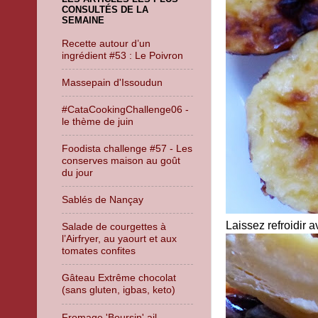
CONSULTÉS DE LA
SEMAINE
Recette autour d’un
ingrédient #53 : Le Poivron
Massepain d'Issoudun
#CataCookingChallenge06 -
le thème de juin
Foodista challenge #57 - Les
conserves maison au goût
du jour
Sablés de Nançay
Laissez refroidir 
Salade de courgettes à
l’Airfryer, au yaourt et aux
tomates confites
Gâteau Extrême chocolat
(sans gluten, igbas, keto)
Fromage 'Boursin' ail -