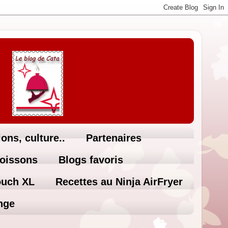
ons, culture..
Partenaires
Boissons
Blogs favoris
ouch XL
Recettes au Ninja AirFryer
nge