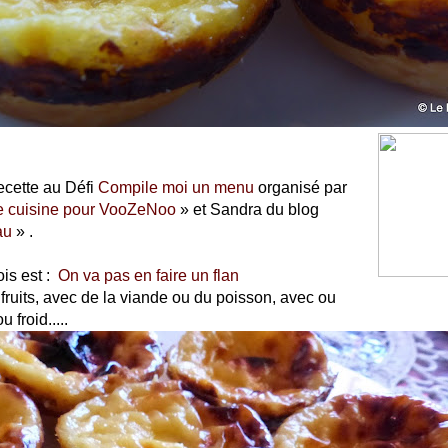
ecette au Défi
Compile moi un menu
organisé par
 cuisine pour VooZeNoo
» et Sandra du blog
au
» .
is est :
On va pas en faire un flan
ruits, avec de la viande ou du poisson, avec ou
 froid.....