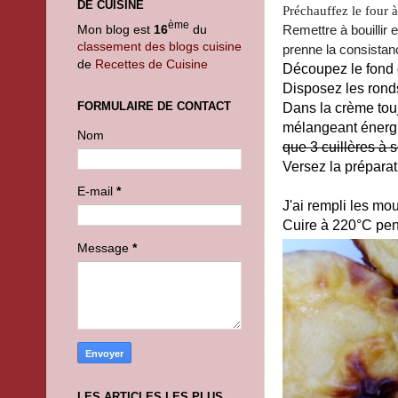
DE CUISINE
Préchauffez le four 
ème
Mon blog est
16
du
Remettre à bouillir
classement des blogs cuisine
prenne la consistan
de
Recettes de Cuisine
Découpez le fond d
Disposez les rond
FORMULAIRE DE CONTACT
Dans la crème tou
mélangeant énergi
Nom
que 3 cuillères à 
Versez la prépara
E-mail
*
J'ai rempli les mou
Cuire à 220°C pen
Message
*
LES ARTICLES LES PLUS