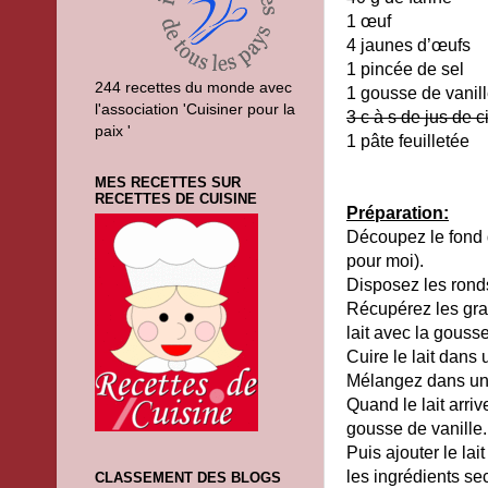
1 œuf
4 jaunes d’œufs
1 pincée de sel
244 recettes du monde avec
1 gousse de vanil
l'association 'Cuisiner pour la
3 c à s de jus de c
paix '
1 pâte feuilletée
MES RECETTES SUR
RECETTES DE CUISINE
Préparation:
Découpez le fond 
pour moi).
Disposez les rond
Récupérez les grai
lait avec la gous
Cuire le lait dans
Mélangez dans un sa
Quand le lait arriv
gousse de vanille.
Puis ajouter le lai
les ingrédients s
CLASSEMENT DES BLOGS