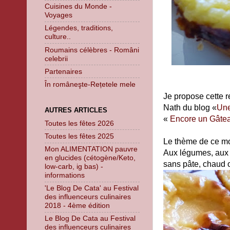
Cuisines du Monde -
Voyages
Légendes, traditions,
culture..
Roumains célèbres - Români
celebrii
Partenaires
În româneşte-Rețetele mele
Je propose cette r
Nath du blog «
Une
AUTRES ARTICLES
«
Encore un Gâte
Toutes les fêtes 2026
Toutes les fêtes 2025
Le thème de ce mo
Mon ALIMENTATION pauvre
Aux légumes, aux f
en glucides (cétogène/Keto,
sans pâte, chaud ou
low-carb, ig bas) -
informations
'Le Blog De Cata' au Festival
des influenceurs culinaires
2018 - 4ème édition
Le Blog De Cata au Festival
des influenceurs culinaires