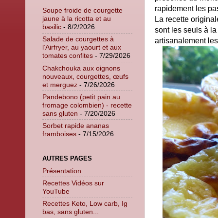
rapidement les pa
Soupe froide de courgette
jaune à la ricotta et au
La recette original
basilic
- 8/2/2026
sont les seuls à l
Salade de courgettes à
artisanalement le
l’Airfryer, au yaourt et aux
tomates confites
- 7/29/2026
Chakchouka aux oignons
nouveaux, courgettes, œufs
et merguez
- 7/26/2026
Pandebono (petit pain au
fromage colombien) - recette
sans gluten
- 7/20/2026
Sorbet rapide ananas
framboises
- 7/15/2026
AUTRES PAGES
Présentation
Recettes Vidéos sur
YouTube
Recettes Keto, Low carb, Ig
bas, sans gluten...