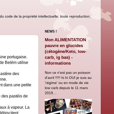
u code de la propriété intellectuelle, toute reproduction,
NEWS !
Mon ALIMENTATION
pauvre en glucides
(cétogène/Keto, low-
sine portugaise.
carb, ig bas) -
 de Belém utilise
informations
Non ce n'est pas un poisson
nastère des
d'avril !!!!! hi hi OUI je suis au
nne.
'régime' ou en mode de vie
nt dans une petite
low carb depuis le 11 mars
2019....
e des pastéis de
eaux à vapeur. La
lébiscitent