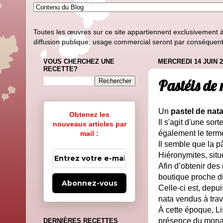
Toutes les œuvres sur ce site appartiennent exclusivement à l
diffusion publique, usage commercial seront par conséquent i
VOUS CHERCHEZ UNE
MERCREDI 14 JUIN 2
RECETTE?
Pastéis de
Un
pastel de nat
Obtenez les
Il s'agit d'une sor
nouveaux articles par
également le term
mail :
Il semble que la p
Hiéronymites, situé
Afin d’obtenir des
boutique proche 
Abonnez-vous
Celle-ci est, depu
nata vendus à trav
À cette époque, Li
présence du monast
DERNIÈRES RECETTES