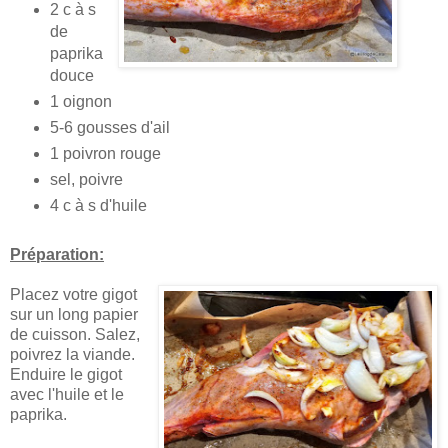
2 c à s
de
paprika
douce
1 oignon
5-6 gousses d'ail
1 poivron rouge
sel, poivre
4 c à s d'huile
Préparation:
Placez votre gigot
sur un long papier
de cuisson. Salez,
poivrez la viande.
Enduire le gigot
avec l'huile et le
paprika.