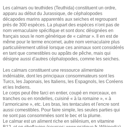
Les calmars ou teuthides (Teuthida) constituent un ordre,
apparu au début du Jurassique, de céphalopodes
décapodes marins apparentés aux seiches et regroupant
près de 300 espèces. La plupart des espèces n'ont pas de
nom vernaculaire spécifique et sont donc désignées en
français sous le nom générique de « calmar ». Il en est de
même pour le terme encornet, autre nom vernaculaire plus
particulièrement utilisé lorsque ces animaux sont considérés
en tant que comestibles ou appâts de pêche, mais qui
désigne aussi d'autres céphalopodes, comme les seiches.
Les calmars constituent une ressource alimentaire
indéniable, dont les principaux consommateurs sont les
Turcs, les Japonais, les Italiens, les Espagnols, les Coréens
et les Indiens.
Le corps peut être farci en entier, coupé en morceaux, en
tranches ou en rondelles, cuisiné « à la romaine », « à
l'armoricaine », etc. Les bras, les tentacules et l'encre sont
aussi comestibles. Pour faire simple, les seules parties qui
ne sont pas consommées sont le bec et la plume.
Le calmar est un aliment riche en sélénium, en vitamine
B12, et en riboflavine.(sources: www.pratique.fr, Wikipedia)