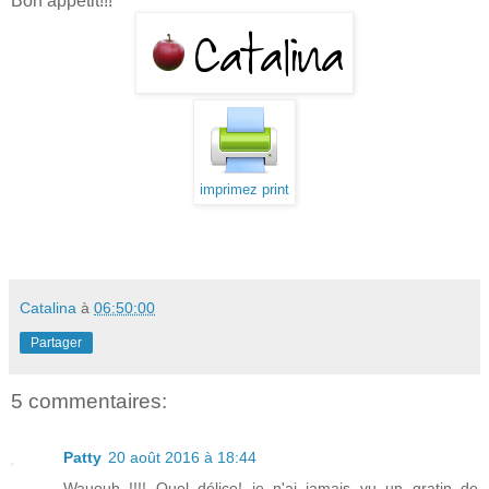
Bon appétit!!!
imprimez print
Catalina
à
06:50:00
Partager
5 commentaires:
Patty
20 août 2016 à 18:44
Wauouh !!!! Quel délice! je n'ai jamais vu un gratin de