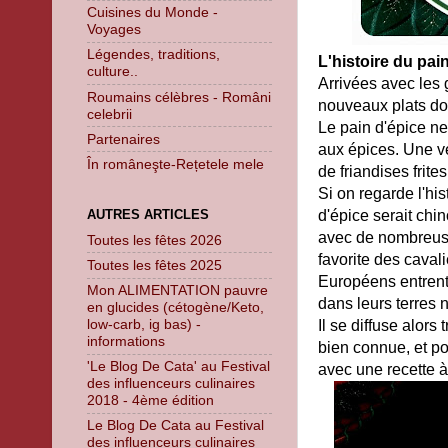
Cuisines du Monde -
Voyages
Légendes, traditions,
L'histoire du pai
culture..
Arrivées avec les g
Roumains célèbres - Români
nouveaux plats don
celebrii
Le pain d'épice ne
Partenaires
aux épices. Une v
În româneşte-Rețetele mele
de friandises frite
Si on regarde l'hi
AUTRES ARTICLES
d'épice serait chi
avec de nombreuses
Toutes les fêtes 2026
favorite des caval
Toutes les fêtes 2025
Européens entrent
Mon ALIMENTATION pauvre
dans leurs terres 
en glucides (cétogène/Keto,
low-carb, ig bas) -
Il se diffuse alors
informations
bien connue, et p
'Le Blog De Cata' au Festival
avec une recette à
des influenceurs culinaires
2018 - 4ème édition
Le Blog De Cata au Festival
des influenceurs culinaires