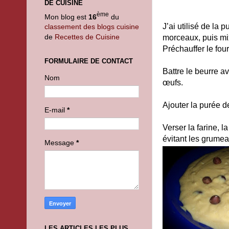
DE CUISINE
ème
Mon blog est
16
du
J’ai utilisé de la p
classement des blogs cuisine
de
Recettes de Cuisine
morceaux, puis mi
Préchauffer le fou
FORMULAIRE DE CONTACT
Battre le beurre ave
Nom
œufs.
Ajouter la purée d
E-mail
*
Verser la farine, l
évitant les grumea
Message
*
LES ARTICLES LES PLUS