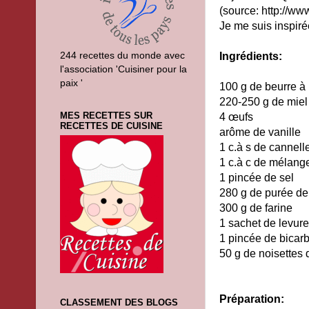
(source: http://www.
Je me suis inspiré
244 recettes du monde avec
Ingrédients:
l'association 'Cuisiner pour la
paix '
100 g de beurre à
220-250 g de miel l
MES RECETTES SUR
4 œufs
RECETTES DE CUISINE
arôme de vanille
1 c.à s de cannell
1 c.à c de mélang
1 pincée de sel
280 g de purée de
300 g de farine
1 sachet de levur
1 pincée de bicar
50 g de noisettes
Préparation:
CLASSEMENT DES BLOGS