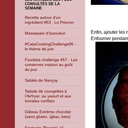
CONSULTÉS DE LA
SEMAINE
Recette autour d’un
ingrédient #53 : Le Poivron
Enfin, ajouter les 
Massepain d'Issoudun
Enfourner pendant 
#CataCookingChallenge06 -
le thème de juin
Foodista challenge #57 - Les
conserves maison au goût
du jour
Sablés de Nançay
Salade de courgettes à
l’Airfryer, au yaourt et aux
tomates confites
Gâteau Extrême chocolat
(sans gluten, igbas, keto)
Fromage 'Boursin' ail -