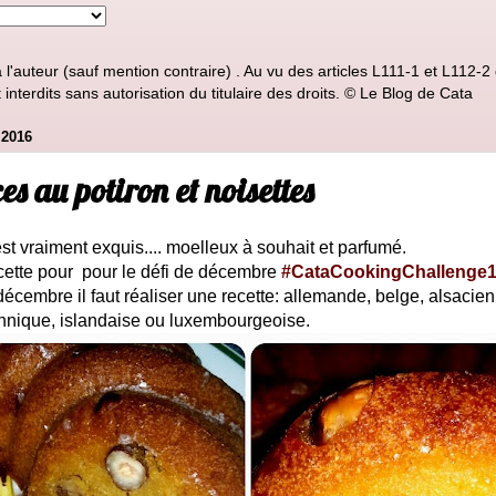
'auteur (sauf mention contraire) . Au vu des articles L111-1 et L112-2 d
nterdits sans autorisation du titulaire des droits. © Le Blog de Cata
2016
es au potiron et noisettes
st vraiment exquis.... moelleux à souhait et parfumé.
ecette pour pour le défi de décembre
#CataCookingChallenge
écembre il faut réaliser une recette: allemande, belge, alsacien
annique, islandaise ou luxembourgeoise.