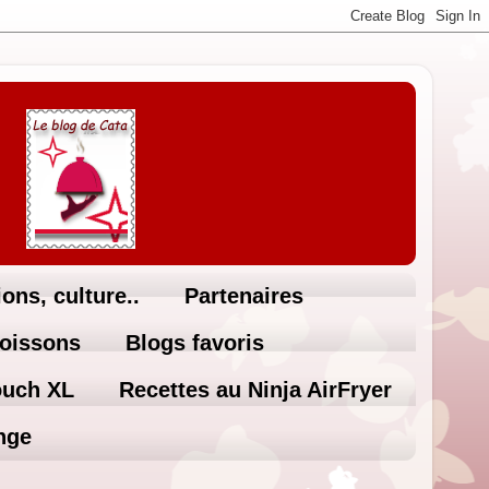
ons, culture..
Partenaires
Boissons
Blogs favoris
ouch XL
Recettes au Ninja AirFryer
nge