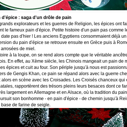
n d'épice : saga d'un drôle de pain
rands explorateurs et les guerres de Religion, les épices ont fai
t le fameux pain d'épice. Petite histoire d'un pain pas comme l
 date pas d'hier ! Les anciens Egyptiens consommaient déjà un 
ersion du pain d'épice se retrouve ensuite en Grèce puis à Ro
s arrosées de miel.
stoire à la loupe, on se rend alors compte que le véritable ancêtr
nois. En effet, au Xème siècle, les Chinois mangeait un pain de 
 épices et cuit au four. Son périple jusqu'à nous est passionn
iers de Gengis Khan, ce pain se répand alors avec la guerre che
 alors en scène avec les Croisades. Les Croisés chanceux qui o
natales, rapportèrent des trésors pleins leurs besaces dont ce f
 très largement en Allemagne et en Alsace, où la tradition du pain
oursuit son bonhomme - en pain d'épice - de chemin jusqu'à Rei
 base de farine de seigle.