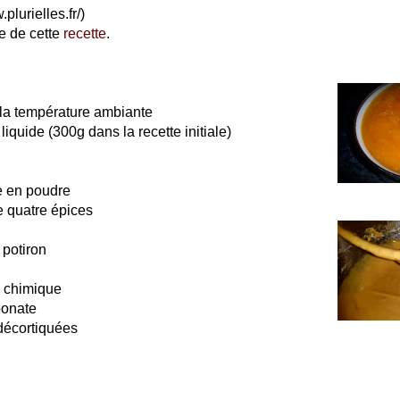
plurielles.fr/)
e de cette
recette
.
 la température ambiante
iquide (300g dans la recette initiale)
e en poudre
e quatre épices
 potiron
e chimique
bonate
 décortiquées