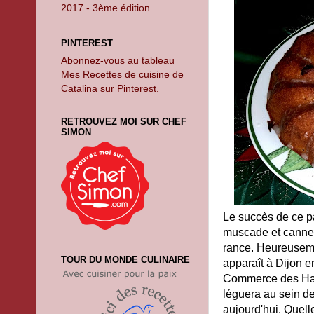
2017 - 3ème édition
PINTEREST
Abonnez-vous au tableau
Mes Recettes de cuisine de
Catalina sur Pinterest.
RETROUVEZ MOI SUR CHEF
SIMON
Le succès de ce pa
muscade et cannel
rance. Heureusemen
TOUR DU MONDE CULINAIRE
apparaît à Dijon e
Commerce des Halle
léguera au sein de
aujourd'hui. Quell