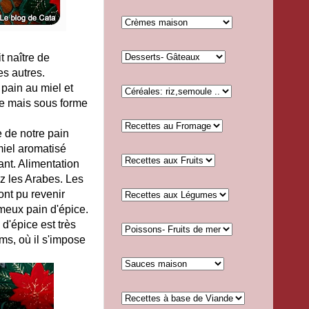
t naître de
es autres.
pain au miel et
me mais sous forme
e de notre pain
miel aromatisé
ant. Alimentation
z les Arabes. Les
nt pu revenir
ameux pain d'épice.
 d'épice est très
ms, où il s'impose