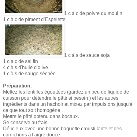
1 c à c de poivre du moulin
1 c à c de piment d’Espelette
1 c à s de sauce soja
1 c à c de sel fin
4 c à s d'huile d'olive
1 c à s de sauge séchée
Préparation:
Mettez les lentilles égouttées (gardez un peu de liquide de
cuisson pour détendre le pâté si besoin ) et les autres
ingrédients dans un hachoir et mixez par impulsions jusqu'à
ce que tout soit homogène .
Mettre le pâté obtenu dans bocaux.
Se conserve au frais.
Délicieux avec une bonne baguette croustillante et des
cornichons à l'aigre douce .