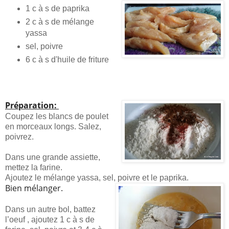
1 c à s de paprika
2 c à s de mélange
yassa
sel, poivre
6 c à s d'huile de friture
Préparation:
Coupez les blancs de poulet
en morceaux longs. Salez,
poivrez.
Dans une grande assiette,
mettez la farine.
Ajoutez le mélange yassa, sel, poivre et le paprika.
Bien mélanger.
Dans un autre bol, battez
l’oeuf , ajoutez 1 c à s de