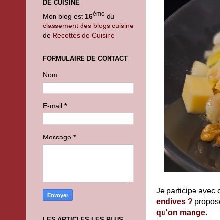
DE CUISINE
ème
Mon blog est
16
du
classement des blogs cuisine
de
Recettes de Cuisine
FORMULAIRE DE CONTACT
Nom
E-mail
*
Message
*
Je participe avec c
endives ?
proposé
qu'on mange
.
LES ARTICLES LES PLUS