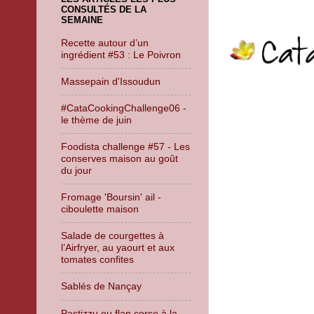
CONSULTÉS DE LA
SEMAINE
Recette autour d’un
ingrédient #53 : Le Poivron
Massepain d'Issoudun
#CataCookingChallenge06 -
le thème de juin
Foodista challenge #57 - Les
conserves maison au goût
du jour
Fromage 'Boursin' ail -
ciboulette maison
Salade de courgettes à
l’Airfryer, au yaourt et aux
tomates confites
Sablés de Nançay
Pastizzu ou flan corse à la