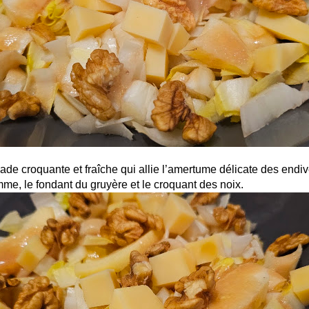
ade croquante et fraîche qui allie l’amertume délicate des endi
me, le fondant du gruyère et le croquant des noix.