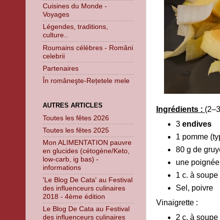
Cuisines du Monde -
Voyages
Légendes, traditions,
culture..
Roumains célèbres - Români
celebrii
Partenaires
În româneşte-Rețetele mele
AUTRES ARTICLES
Ingrédients :
(2–3
Toutes les fêtes 2026
3
endives
Toutes les fêtes 2025
1 pomme (typ
Mon ALIMENTATION pauvre
80 g de gruy
en glucides (cétogène/Keto,
low-carb, ig bas) -
une poignée
informations
1 c. à soupe
'Le Blog De Cata' au Festival
Sel, poivre
des influenceurs culinaires
2018 - 4ème édition
Vinaigrette :
Le Blog De Cata au Festival
2 c. à soupe 
des influenceurs culinaires