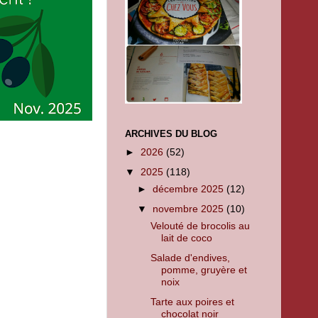
ARCHIVES DU BLOG
►
2026
(52)
▼
2025
(118)
►
décembre 2025
(12)
▼
novembre 2025
(10)
Velouté de brocolis au
lait de coco
Salade d'endives,
pomme, gruyère et
noix
Tarte aux poires et
chocolat noir