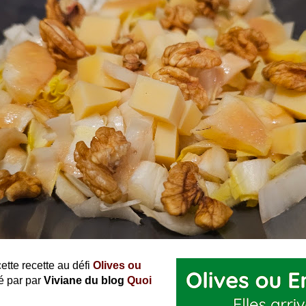
ette recette au défi
Olives ou
 par par
Viviane du blog
Quoi