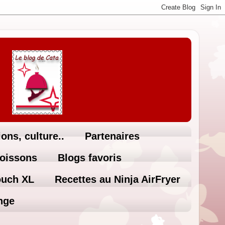
ons, culture..
Partenaires
Boissons
Blogs favoris
ouch XL
Recettes au Ninja AirFryer
nge