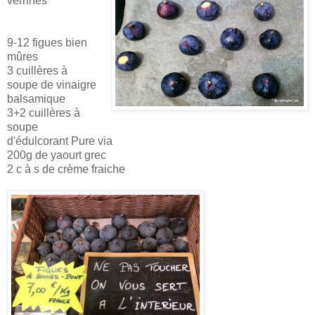
verrines
9-12 figues bien
mûres
3 cuillères à
soupe de vinaigre
balsamique
3+2 cuillères à
soupe
d'édulcorant Pure via
200g de yaourt grec
2 c à s de crème fraiche