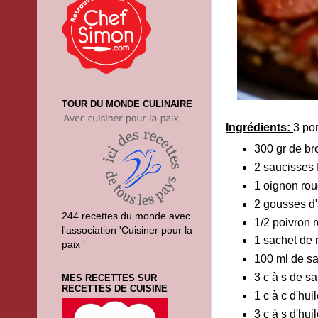
TOUR DU MONDE CULINAIRE
Ingrédients:
3 por
300 gr de br
2 saucisses
1 oignon ro
2 gousses d'
244 recettes du monde avec
1/2 poivron 
l'association 'Cuisiner pour la
1 sachet de 
paix '
100 ml de sa
3 c à s de s
MES RECETTES SUR
RECETTES DE CUISINE
1 c à c d'hu
3 c à s d'hui