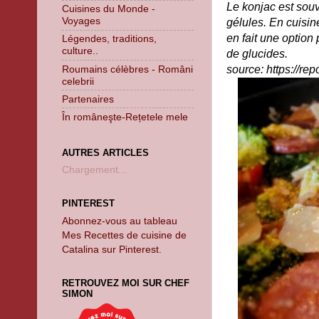
Le konjac est souv
Cuisines du Monde -
Voyages
gélules. En cuisine
en fait une option
Légendes, traditions,
culture..
de glucides.
Roumains célèbres - Români
source: https://re
celebrii
Partenaires
În româneşte-Rețetele mele
AUTRES ARTICLES
Chargement...
PINTEREST
Abonnez-vous au tableau
Mes Recettes de cuisine de
Catalina sur Pinterest.
RETROUVEZ MOI SUR CHEF
SIMON