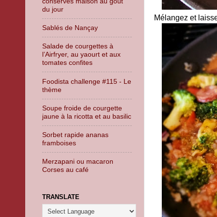
conserves maison au goût
du jour
Mélangez et laisse
Sablés de Nançay
Salade de courgettes à
l’Airfryer, au yaourt et aux
tomates confites
Foodista challenge #115 - Le
thème
Soupe froide de courgette
jaune à la ricotta et au basilic
Sorbet rapide ananas
framboises
Merzapani ou macaron
Corses au café
TRANSLATE