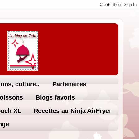
ons, culture..
Partenaires
Boissons
Blogs favoris
ouch XL
Recettes au Ninja AirFryer
nge