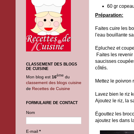
60 gr copea
Préparation:
Faites cuire les b
l'eau bouillante sa
Epluchez et coupez
Faites les revenir
saucisses coupées 
CLASSEMENT DES BLOGS
côtés.
DE CUISINE
ème
Mon blog est
16
du
Mettez le poivron
classement des blogs cuisine
de
Recettes de Cuisine
Lavez bien le riz k
Ajoutez le riz, la
FORMULAIRE DE CONTACT
Nom
Égouttez les broco
ajoutez les dans l
E-mail
*