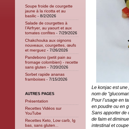
Soupe froide de courgette
jaune à la ricotta et au
basilic
- 8/2/2026
Salade de courgettes à
l’Airfryer, au yaourt et aux
tomates confites
- 7/29/2026
Chakchouka aux oignons
nouveaux, courgettes, œufs
et merguez
- 7/26/2026
Pandebono (petit pain au
fromage colombien) - recette
sans gluten
- 7/20/2026
Sorbet rapide ananas
framboises
- 7/15/2026
Le konjac est une 
nom de “glucoman
AUTRES PAGES
Pour l’usage en ta
Présentation
en poudre ou en g
Recettes Vidéos sur
Sans apporter de c
YouTube
de faim et diminue
Recettes Keto, Low carb, Ig
intestinal et coupe
bas, sans gluten...