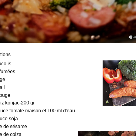
tions
ocolis
 fumées
uge
ail
rouge
riz konjac-200 gr
uce tomate maison et 100 ml d'eau
auce soja
ile de sésame
le de colza