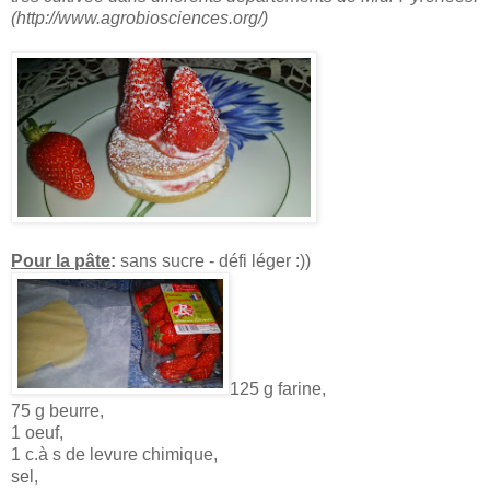
(http://www.agrobiosciences.org/)
Pour la pâte
:
sans sucre - défi léger :))
125 g farine,
75 g beurre,
1 oeuf,
1 c.à s de levure chimique,
sel,