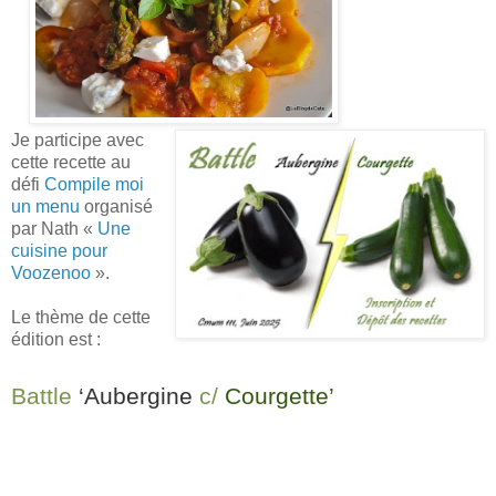
Je participe avec
cette recette au
défi
Compile moi
un menu
organisé
par Nath «
Un
e
cuisine pour
Voozenoo
».
Le thème de cette
édition est :
Battle
‘Aubergine
c/
Courgette’