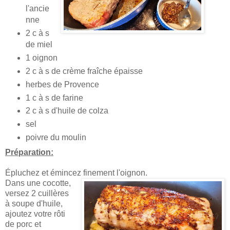
l'ancie
nne
2 c à s
de miel
1 oignon
2 c à s de crème fraîche épaisse
herbes de Provence
1 c à s de farine
2 c à s d'huile de colza
sel
poivre du moulin
Préparation:
Épluchez et émincez finement l'oignon.
Dans une cocotte,
versez 2 cuillères
à soupe d'huile,
ajoutez votre rôti
de porc et