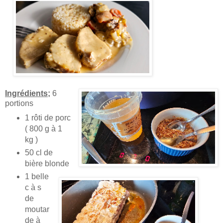
Ingrédients;
6
portions
1 rôti de porc
( 800 g à 1
kg )
50 cl de
bière blonde
1 belle
c à s
de
moutar
de à