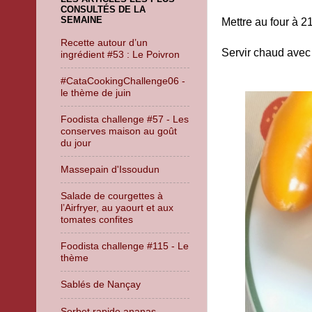
CONSULTÉS DE LA
SEMAINE
Mettre au four à 2
Recette autour d’un
Servir chaud avec 
ingrédient #53 : Le Poivron
#CataCookingChallenge06 -
le thème de juin
Foodista challenge #57 - Les
conserves maison au goût
du jour
Massepain d'Issoudun
Salade de courgettes à
l’Airfryer, au yaourt et aux
tomates confites
Foodista challenge #115 - Le
thème
Sablés de Nançay
Sorbet rapide ananas