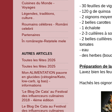
Cuisines du Monde -
- 30 feuilles de v
Voyages
- 120 g de quinoa
Légendes, traditions,
- 2 oignons moye
culture..
- 2 belles carottes
Roumains célèbres - Români
- 1 échalote
celebrii
- 2-3 cuillères à s
Partenaires
- 2 belles cuillèr
În româneşte-Rețetele mele
tomates
- eau
AUTRES ARTICLES
- des herbes (bouq
Toutes les fêtes 2026
Préparation de la 
Toutes les fêtes 2025
Lavez bien les feui
Mon ALIMENTATION pauvre
en glucides (cétogène/Keto,
low-carb, ig bas) -
Hachés les oignons
informations
'Le Blog De Cata' au Festival
des influenceurs culinaires
2018 - 4ème édition
Le Blog De Cata au Festival
des influenceurs culinaires