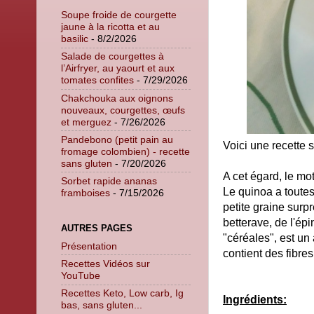
Soupe froide de courgette
jaune à la ricotta et au
basilic
- 8/2/2026
Salade de courgettes à
l’Airfryer, au yaourt et aux
tomates confites
- 7/29/2026
Chakchouka aux oignons
nouveaux, courgettes, œufs
et merguez
- 7/26/2026
Pandebono (petit pain au
Voici une recette sa
fromage colombien) - recette
sans gluten
- 7/20/2026
A cet égard, le mo
Sorbet rapide ananas
Le quinoa a toutes
framboises
- 7/15/2026
petite graine surp
betterave, de l'ép
AUTRES PAGES
"céréales", est un 
Présentation
contient des fibre
Recettes Vidéos sur
YouTube
Recettes Keto, Low carb, Ig
Ingrédients:
bas, sans gluten...