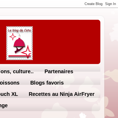
ons, culture..
Partenaires
Boissons
Blogs favoris
ouch XL
Recettes au Ninja AirFryer
nge