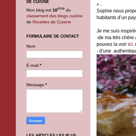
DE CUISINE
»
.
ème
Mon blog est
16
du
Sophie nous propo
classement des blogs cuisine
habitants d’un pays
de
Recettes de Cuisine
Je me suis inspiré
FORMULAIRE DE CONTACT
-de ma très chère
pouvez la voir
ici.
Nom
- d'une authentiqu
E-mail
*
Message
*
LES ARTICLES LES PLUS