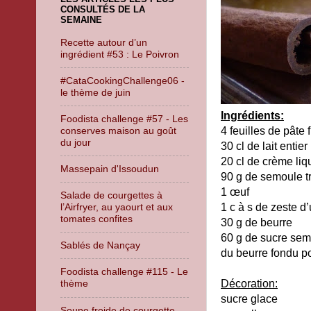
CONSULTÉS DE LA
SEMAINE
Recette autour d’un
ingrédient #53 : Le Poivron
#CataCookingChallenge06 -
le thème de juin
Ingrédients:
Foodista challenge #57 - Les
4 feuilles de pâte f
conserves maison au goût
du jour
30 cl de lait entier
20 cl de crème liq
Massepain d'Issoudun
90 g de semoule tr
1 œuf
Salade de courgettes à
1 c à s de zeste d
l’Airfryer, au yaourt et aux
tomates confites
30 g de beurre
60 g de sucre se
Sablés de Nançay
du beurre fondu po
Foodista challenge #115 - Le
Décoration:
thème
sucre glace
Soupe froide de courgette