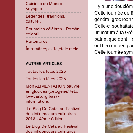
Cuisines du Monde -
Il y a une deuxièm
Voyages
Cette journée de 
Légendes, traditions,
général grec Ioann
culture..
Celle-ci souhaitaie
Roumains célèbres - Români
ultimatum à la Grèc
celebrii
patriotique dont il 
Partenaires
ont lieu un peu pa
În româneşte-Rețetele mele
Cette journée symb
AUTRES ARTICLES
Toutes les fêtes 2026
Toutes les fêtes 2025
Mon ALIMENTATION pauvre
en glucides (cétogène/Keto,
low-carb, ig bas) -
informations
'Le Blog De Cata' au Festival
des influenceurs culinaires
2018 - 4ème édition
Le Blog De Cata au Festival
des influenceurs culinaires