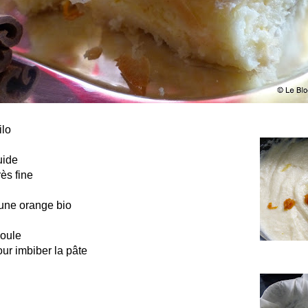
ilo
uide
ès fine
’une orange bio
moule
ur imbiber la pâte