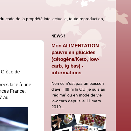
u code de la propriété intellectuelle, toute reproduction,
NEWS !
Mon ALIMENTATION
pauvre en glucides
(cétogène/Keto, low-
carb, ig bas) -
a Grèce de
informations
Non ce n'est pas un poisson
Grecs face à une
d'avril !!!!! hi hi OUI je suis au
nces France,
'régime' ou en mode de vie
27 au
low carb depuis le 11 mars
2019....