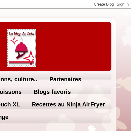
ons, culture..
Partenaires
Boissons
Blogs favoris
ouch XL
Recettes au Ninja AirFryer
nge