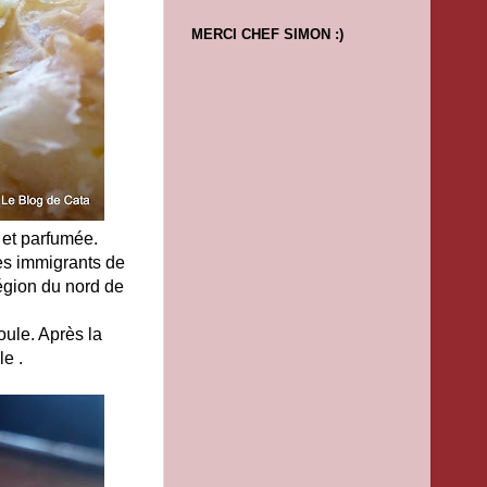
MERCI CHEF SIMON :)
e et parfumée.
les immigrants de
égion du nord de
oule. Après la
e .