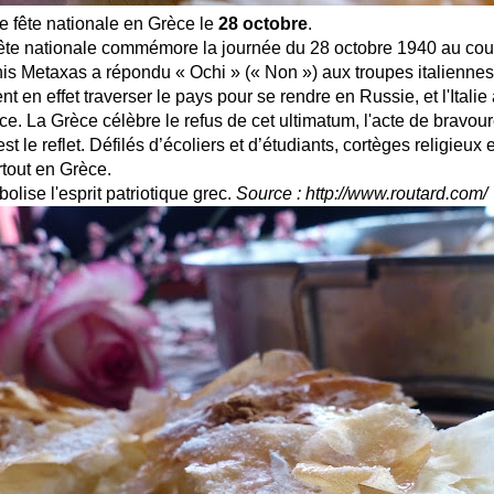
e fête nationale en Grèce le
28 octobre
.
fête nationale commémore la journée du 28 octobre 1940 au cour
is Metaxas a répondu « Ochi » (« Non ») aux troupes italiennes
nt en effet traverser le pays pour se rendre en Russie, et l'Italie
e. La Grèce célèbre le refus de cet ultimatum, l'acte de bravoure
est le reflet. Défilés d’écoliers et d’étudiants, cortèges religieux e
rtout en Grèce.
olise l'esprit patriotique grec.
Source : http://www.routard.com/