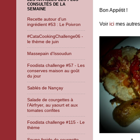
CONSULTÉS DE LA
SEMAINE
Bon Appétit !
Recette autour d’un
Voir
ici
mes autres 
ingrédient #53 : Le Poivron
#CataCookingChallenge06 -
le thème de juin
Massepain d'Issoudun
Foodista challenge #57 - Les
conserves maison au goût
du jour
Sablés de Nançay
Salade de courgettes à
l’Airfryer, au yaourt et aux
tomates confites
Foodista challenge #115 - Le
thème
Soupe froide de courgette