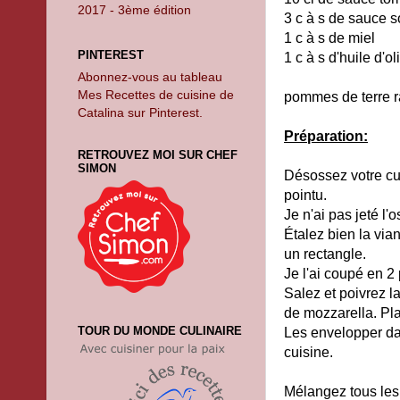
2017 - 3ème édition
3 c à s de sauce s
1 c à s de miel
PINTEREST
1 c à s d'huile d'ol
Abonnez-vous au tableau
Mes Recettes de cuisine de
pommes de terre r
Catalina sur Pinterest.
Préparation:
RETROUVEZ MOI SUR CHEF
SIMON
Désossez votre cui
pointu.
Je n'ai pas jeté l'o
Étalez bien la vian
un rectangle.
Je l'ai coupé en 2 
Salez et poivrez l
de mozzarella. Pla
TOUR DU MONDE CULINAIRE
Les envelopper dan
cuisine.
Mélangez tous les