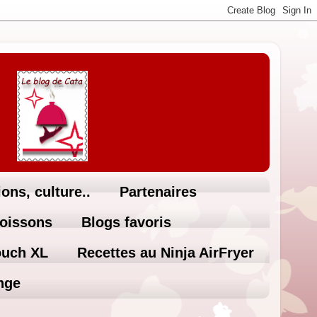
ons, culture..
Partenaires
Boissons
Blogs favoris
ouch XL
Recettes au Ninja AirFryer
nge