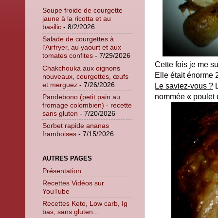
Soupe froide de courgette
jaune à la ricotta et au
basilic
- 8/2/2026
Salade de courgettes à
l’Airfryer, au yaourt et aux
tomates confites
- 7/29/2026
Cette fois je me s
Chakchouka aux oignons
Elle était énorme 
nouveaux, courgettes, œufs
et merguez
- 7/26/2026
Le saviez-vous ?
L
nommée « poulet d
Pandebono (petit pain au
fromage colombien) - recette
sans gluten
- 7/20/2026
Sorbet rapide ananas
framboises
- 7/15/2026
AUTRES PAGES
Présentation
Recettes Vidéos sur
YouTube
Recettes Keto, Low carb, Ig
bas, sans gluten...