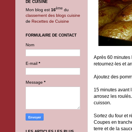
DE CUISINE
ème
Mon blog est
16
du
classement des blogs cuisine
de
Recettes de Cuisine
FORMULAIRE DE CONTACT
Nom
Après 60 minutes l
E-mail
*
retournez-les et ar
Ajoutez des pommes
Message
*
15 minutes avant l
arrosez les roulés.
cuisson.
Sortez du four et 
Coupes en tranch
terre et de la sauc
LES ARTICLES LES PLUS