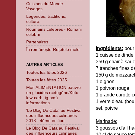
Cuisines du Monde -
Voyages
Légendes, traditions,
culture..
Roumains célèbres - Români
celebrii
Partenaires
Ingrédients:
pour
În româneşte-Rețetele mele
1 cuisse de dinde
350 g chair à sau
AUTRES ARTICLES
7 tranches fines 
Toutes les fêtes 2026
150 g de mozzarel
Toutes les fêtes 2025
1 oignon
Mon ALIMENTATION pauvre
1 poivron rouge
en glucides (cétogène/Keto,
1 grande carotte 
low-carb, ig bas) -
1 verre d'eau (boui
informations
sel, poivre
'Le Blog De Cata' au Festival
des influenceurs culinaires
2018 - 4ème édition
Marinade:
3 gousses d'ail h
Le Blog De Cata au Festival
des influenceurs culinaires
10 cl de sauce tom