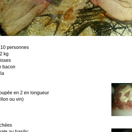
 10 personnes
 2 kg
cisses
de bacon
la
coupée en 2 en longueur
llon ou vin)
achées
ate au basilic