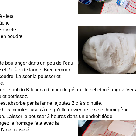
 - feta
aîche
is ciselé
n en poudre
 de boulanger dans un peu de l'eau
 et 2 c à s de farine. Bien remuer
ssoudre. Laisser la pousser et
e.
ns le bol du Kitchenaid muni du pétrin , le sel et mélangez. Verse
e et pétrissez.
est absorbé par la farine, ajoutez 2 c à s d'huile.
0-15 minutes jusqu'à ce qu'elle devienne lisse et homogène.
on. Laisser la pousser 2 heures dans un endroit tiède.
gez le fromage feta avec la
l'aneth ciselé.