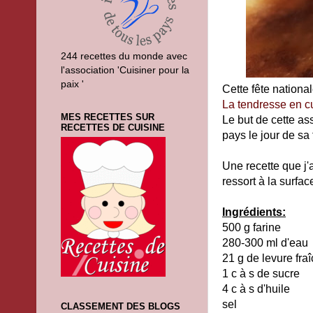
244 recettes du monde avec
l'association 'Cuisiner pour la
paix '
Cette fête national
La tendresse en
c
MES RECETTES SUR
Le but de cette as
RECETTES DE CUISINE
pays le jour de sa 
Une recette que j'a
ressort à la surfa
Ingrédients:
500 g farine
280-300 ml d'eau
21 g de levure fra
1 c à s de sucre
4 c à s d'huile
sel
CLASSEMENT DES BLOGS