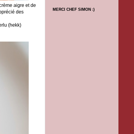
 crème aigre et de
MERCI CHEF SIMON :)
apprécié des
rlu (hekk)