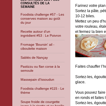
CONSULTÉS DE LA
Farinez votre plan 
SEMAINE
Sortez la pâte, pét
Foodista challenge #57 - Les
10-12 biles.
conserves maison au goût
Mettez un peu d'hui
du jour
votre rouleau, éta
Recette autour d’un
et fermez la bien
ingrédient #53 : Le Poivron
Fromage 'Boursin' ail -
ciboulette maison
Sablés de Nançay
Faites chauffer l’h
Pastizzu ou flan corse à la
semoule
Sortez-les, égoutt
Massepain d'Issoudun
glace.
Foodista challenge #115 - Le
Vous pouvez faire 
thème
en ronds et faites 
Soupe froide de courgette
Sortez-les, égoutt
jaune à la ricotta et au basilic