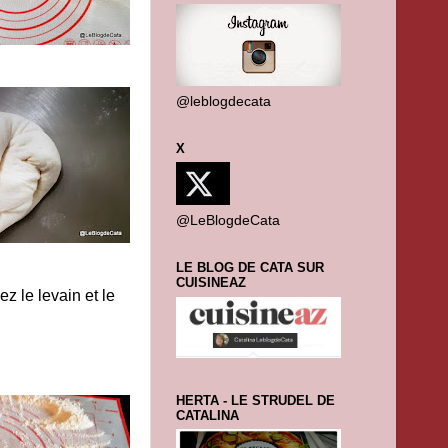
@leblogdecata
X
@LeBlogdeCata
LE BLOG DE CATA SUR
CUISINEAZ
z le levain et le
HERTA - LE STRUDEL DE
CATALINA