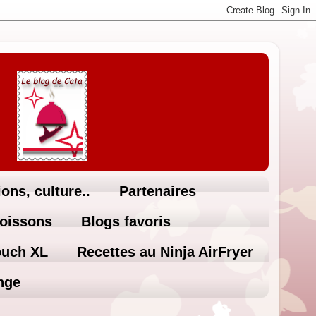
ons, culture..
Partenaires
Boissons
Blogs favoris
ouch XL
Recettes au Ninja AirFryer
nge