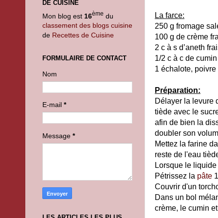
DE CUISINE
ème
La farce:
Mon blog est
16
du
classement des blogs cuisine
250 g fromage salé
de
Recettes de Cuisine
100 g de crème fr
2 c à s d’aneth fra
1/2 c à c de cumi
FORMULAIRE DE CONTACT
1 échalote, poivre
Nom
Préparation:
Délayer la levure
E-mail
*
tiède avec le sucre
afin de bien la di
doubler son volum
Message
*
Mettez la farine da
reste de l'eau tièd
Lorsque le liquide 
Pétrissez la
pâte
1
Couvrir d'un torch
Dans un bol mélan
crème, le cumin et 
LES ARTICLES LES PLUS