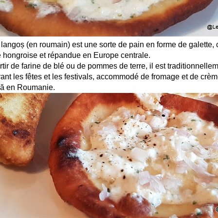
 langoș (en roumain) est une sorte de pain en forme de galette, c
e hongroise et répandue en Europe centrale.
tir de farine de blé ou de pommes de terre, il est traditionnell
rant les fêtes et les festivals, accommodé de fromage et de crème
nă en Roumanie.