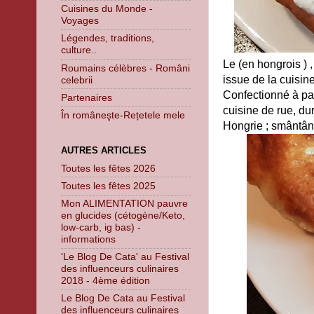
Cuisines du Monde -
Voyages
Légendes, traditions,
culture..
Le (en hongrois ) ,
Roumains célèbres - Români
issue de la cuisin
celebrii
Confectionné à par
Partenaires
cuisine de rue, du
În româneşte-Rețetele mele
Hongrie ; smântâ
AUTRES ARTICLES
Toutes les fêtes 2026
Toutes les fêtes 2025
Mon ALIMENTATION pauvre
en glucides (cétogène/Keto,
low-carb, ig bas) -
informations
'Le Blog De Cata' au Festival
des influenceurs culinaires
2018 - 4ème édition
Le Blog De Cata au Festival
des influenceurs culinaires