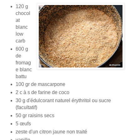
120 g
chocol
at
blanc
low
carb
600 g
de
fromag
e blanc
battu
100 gr de mascarpone
2 c à s de farine de coco
30 g d'édulcorant naturel érythritol ou sucre
(facultatif)
50 gr raisins secs
5 œufs
zeste d'un citron jaune non traité
vanille