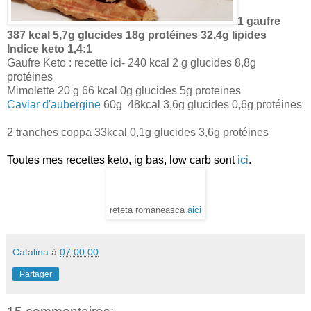
1 gaufre
387
kcal 5,7g glucides 18g protéines 32,4g lipides
Indice keto 1,4:1
Gaufre Keto : recette ici- 240 kcal 2 g glucides 8,8g
protéines
Mimolette 20 g 66 kcal 0g glucides 5g proteines
Caviar d'aubergine
60g 48kcal 3,6g glucides 0,6g protéines
2 tranches coppa 33kcal 0,1g glucides 3,6g protéines
Toutes mes recettes keto, ig bas, low carb sont
ici
.
reteta romaneasca
aici
Catalina
à
07:00:00
Partager