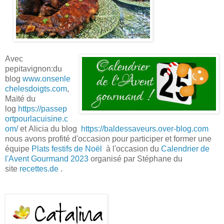
Avec
pepitavignon:du
blog
www.onsenle
chelesdoigts.com
,
Maïté du
log
https://passep
ortpourlacuisine.c
om/
et Alicia du blog
https://baldessaveurs.over-blog.com
nous avons profité d'occasion pour participer et former une
équipe
Plats festifs de Noël
à l'occasion du
Calendrier de
l'Avent Gourmand 2023
organisé par Stéphane du
site
recettes.de
.