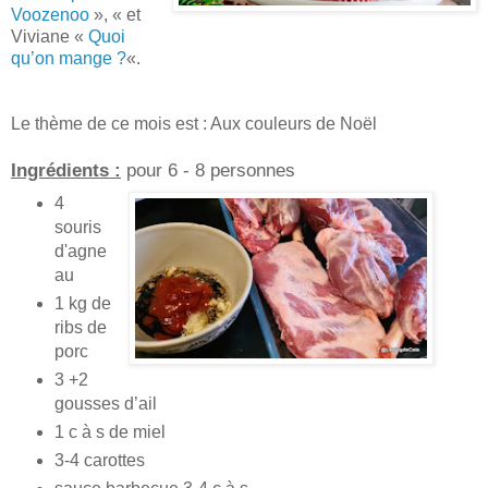
Voozenoo
», « et
Viviane «
Quoi
qu’on mange ?
«.
Le thème de ce mois est : Aux couleurs de Noël
Ingrédients :
pour 6 - 8 personnes
4
souris
d'agne
au
1 kg de
ribs de
porc
3 +2
gousses d’ail
1 c à s de miel
3-4 carottes