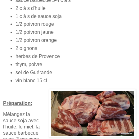
sauce barbecue 3-4 c à s
2 c à s d'huile
1 c à s de sauce soja
1/2 poivron rouge
1/2 poivron jaune
1/2 poivron orange
2 oignons
herbes de Provence
thym, poivre
sel de Guérande
vin blanc 15 cl
Préparation:
Mélangez la
sauce soja avec
l'huile, le miel, la
sauce barbecue