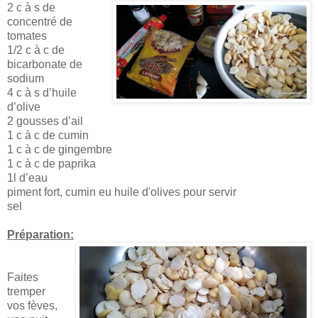
2 c à s de
concentré de
tomates
1/2 c à c de
bicarbonate de
sodium
4 c à s d’huile
d’olive
2 gousses d’ail
1 c à c de cumin
1 c à c de gingembre
1 c à c de paprika
1l d’eau
piment fort, cumin eu huile d'olives pour servir
sel
Préparation:
Faites
tremper
vos fèves,