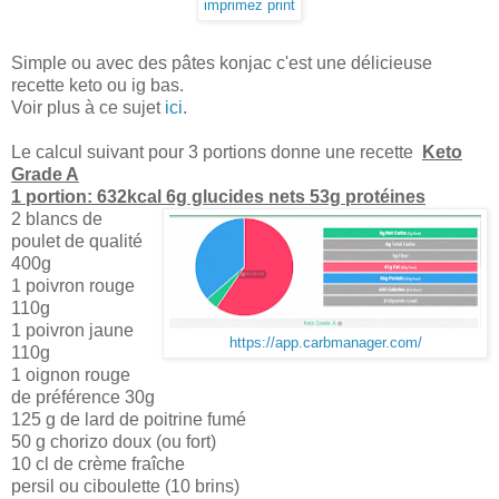
imprimez print
Simple ou avec des pâtes konjac c'est une délicieuse
recette keto ou ig bas.
Voir plus à ce sujet
ici
.
Le calcul suivant pour 3 portions donne une recette
Keto
Grade A
1 portion: 632kcal 6g glucides nets 53g protéines
2 blancs de
poulet de qualité
400g
1 poivron rouge
110g
1 poivron jaune
https://app.carbmanager.com/
110g
1 oignon rouge
de préférence 30g
125 g de lard de poitrine fumé
50 g chorizo doux (ou fort)
10 cl de crème fraîche
persil ou ciboulette (10 brins)