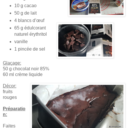
10 g cacao
50 g de lait
4 blancs d’œuf
65 g édulcorant
naturel érythritol
vanille
1 pincée de sel
Glaçage:
50 g chocolat noir 85%
60 ml crème liquide
Décor:
fruits
rouges
Préparatio
n:
Faites