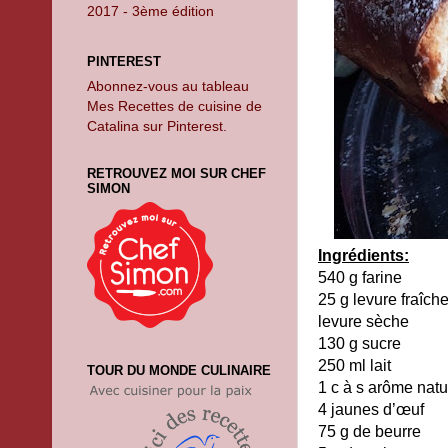
2017 - 3ème édition
PINTEREST
Abonnez-vous au tableau
Mes Recettes de cuisine de
Catalina sur Pinterest.
RETROUVEZ MOI SUR CHEF
SIMON
Ingrédients:
540 g farine
25 g levure fraîch
levure sèche
130 g sucre
250 ml lait
TOUR DU MONDE CULINAIRE
1 c à s arôme natu
4 jaunes d’œuf
75 g de beurre