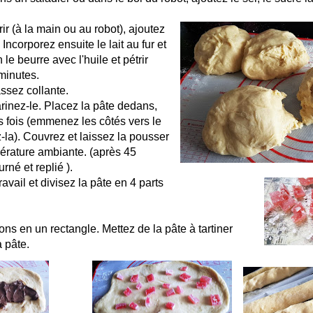
 (à la main ou au robot), ajoutez
Incorporez ensuite le lait au fur et
 le beurre avec l'huile et pétrir
minutes.
assez collante.
arinez-le. Placez la pâte dedans,
rs fois (emmenez les côtés vers le
z-la). Couvrez et laissez la pousser
érature ambiante. (après 45
urné et replié ).
ravail et divisez la pâte en 4 parts
ns en un rectangle. Mettez de la pâte à tartiner
a pâte.