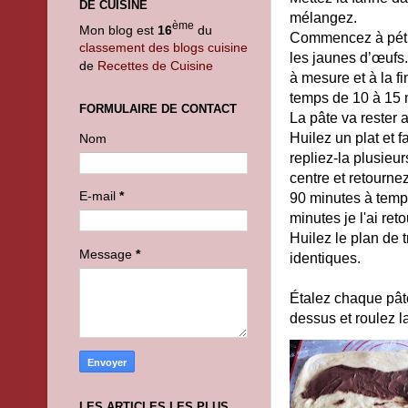
DE CUISINE
mélangez.
ème
Mon blog est
16
du
Commencez à pétrir
classement des blogs cuisine
les jaunes d’œufs. 
de
Recettes de Cuisine
à mesure et à la fin
temps de 10 à 15 
FORMULAIRE DE CONTACT
La pâte va rester 
Huilez un plat et f
Nom
repliez-la plusieu
centre et retourne
E-mail
*
90 minutes à temp
minutes je l'ai reto
Huilez le plan de t
Message
*
identiques.
Étalez chaque pâto
dessus et roulez l
LES ARTICLES LES PLUS