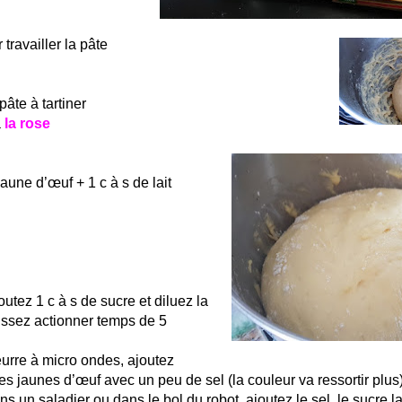
 travailler la pâte
pâte à tartiner
à
la rose
jaune d’œuf + 1 c à s de lait
joutez 1 c à s de sucre et diluez la
issez actionner temps de 5
eurre à micro ondes, ajoutez
les jaunes d’œuf avec un peu de sel (la couleur va ressortir plus)
ns un saladier ou dans le bol du robot, ajoutez le sel, le sucre la