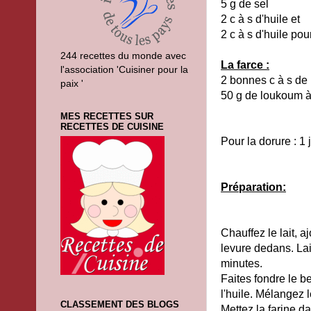
5 g de sel
2 c à s d'huile et
2 c à s d'huile pour
244 recettes du monde avec
La farce :
l'association 'Cuisiner pour la
2 bonnes c à s de 
paix '
50 g de loukoum 
MES RECETTES SUR
RECETTES DE CUISINE
Pour la dorure : 1 
Préparation:
Chauffez le lait, a
levure dedans. La
minutes.
Faites fondre le b
l'huile. Mélangez 
CLASSEMENT DES BLOGS
Mettez la farine da