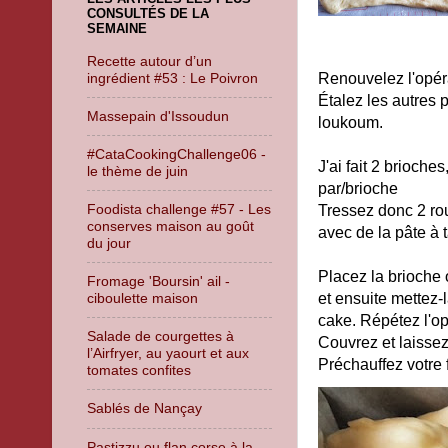
CONSULTÉS DE LA
SEMAINE
Recette autour d’un
ingrédient #53 : Le Poivron
Renouvelez l'opéra
Étalez les autres 
Massepain d'Issoudun
loukoum.
#CataCookingChallenge06 -
J'ai fait 2 brioches
le thème de juin
par/brioche
Foodista challenge #57 - Les
Tressez donc 2 ro
conserves maison au goût
avec de la pâte à 
du jour
Placez la brioche 
Fromage 'Boursin' ail -
ciboulette maison
et ensuite mettez-
cake. Répétez l'op
Salade de courgettes à
Couvrez et laissez
l’Airfryer, au yaourt et aux
Préchauffez votre 
tomates confites
Sablés de Nançay
Pastizzu ou flan corse à la