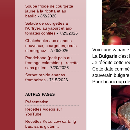
Soupe froide de courgette
jaune à la ricotta et au
basilic
- 8/2/2026
Salade de courgettes à
l’Airfryer, au yaourt et aux
tomates confites
- 7/29/2026
Chakchouka aux oignons
nouveaux, courgettes, œufs
Voici une variante
et merguez
- 7/26/2026
La
Bulgarie
c'est 
Pandebono (petit pain au
Je réédite cette re
fromage colombien) - recette
sans gluten
- 7/20/2026
Cette date commém
Sorbet rapide ananas
souverain bulgare à
framboises
- 7/15/2026
Pour beaucoup de 
AUTRES PAGES
Présentation
Recettes Vidéos sur
YouTube
Recettes Keto, Low carb, Ig
bas, sans gluten...