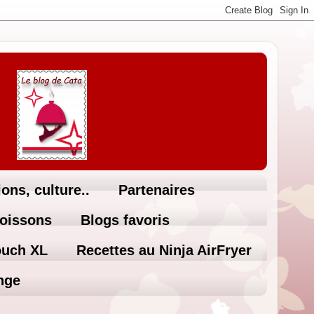
ons, culture..
Partenaires
Boissons
Blogs favoris
ouch XL
Recettes au Ninja AirFryer
nge