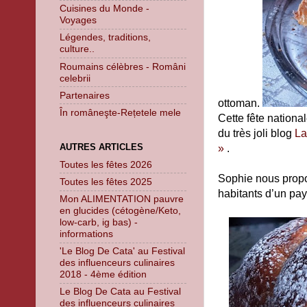
Cuisines du Monde -
Voyages
Légendes, traditions,
culture..
Roumains célèbres - Români
celebrii
Partenaires
ottoman.
În româneşte-Rețetele mele
Cette fête nationa
du très joli blog
La
AUTRES ARTICLES
»
.
Toutes les fêtes 2026
Sophie nous propo
Toutes les fêtes 2025
habitants d’un pays
Mon ALIMENTATION pauvre
en glucides (cétogène/Keto,
low-carb, ig bas) -
informations
'Le Blog De Cata' au Festival
des influenceurs culinaires
2018 - 4ème édition
Le Blog De Cata au Festival
des influenceurs culinaires