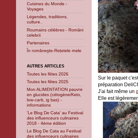
Cuisines du Monde -
Voyages
Légendes, traditions,
culture..
Roumains célèbres - Români
celebrii
Partenaires
În româneşte-Rețetele mele
AUTRES ARTICLES
Toutes les fêtes 2026
Sur le paquet c'es
Toutes les fêtes 2025
préparation DeliCh
Mon ALIMENTATION pauvre
J'ai fait même un
en glucides (cétogène/Keto,
Elle est légèremen
low-carb, ig bas) -
informations
'Le Blog De Cata' au Festival
des influenceurs culinaires
2018 - 4ème édition
Le Blog De Cata au Festival
des influenceurs culinaires