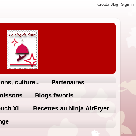
ons, culture..
Partenaires
Boissons
Blogs favoris
ouch XL
Recettes au Ninja AirFryer
nge