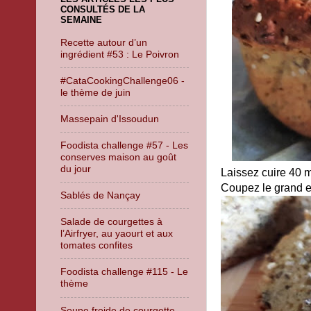
CONSULTÉS DE LA
SEMAINE
Recette autour d’un
ingrédient #53 : Le Poivron
#CataCookingChallenge06 -
le thème de juin
Massepain d'Issoudun
Foodista challenge #57 - Les
conserves maison au goût
du jour
Laissez cuire 40 m
Coupez le grand en
Sablés de Nançay
Salade de courgettes à
l’Airfryer, au yaourt et aux
tomates confites
Foodista challenge #115 - Le
thème
Soupe froide de courgette