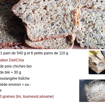
1 pain de 540 g et 6 petits pains de 110 g
ation DeliChia
 de pois chiches bio
de blé + 30 g
boulangère fraîche
tiède environ + ou -
le
 graines (lin, tournesol,sésame)