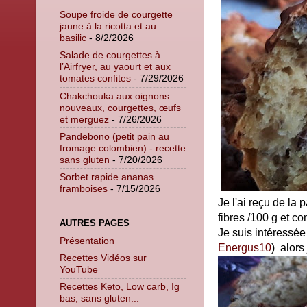
Soupe froide de courgette
jaune à la ricotta et au
basilic
- 8/2/2026
Salade de courgettes à
l’Airfryer, au yaourt et aux
tomates confites
- 7/29/2026
Chakchouka aux oignons
nouveaux, courgettes, œufs
et merguez
- 7/26/2026
Pandebono (petit pain au
fromage colombien) - recette
sans gluten
- 7/20/2026
Sorbet rapide ananas
framboises
- 7/15/2026
Je l'ai reçu de la
fibres /100 g et c
AUTRES PAGES
Je suis intéressée
Présentation
Energus10
) alors 
Recettes Vidéos sur
YouTube
Recettes Keto, Low carb, Ig
bas, sans gluten...