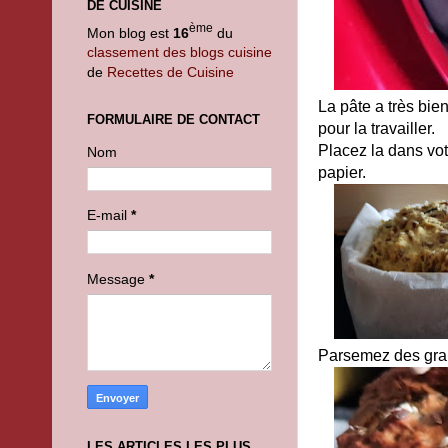
DE CUISINE
ème
Mon blog est
16
du
classement des blogs cuisine
de
Recettes de Cuisine
La pâte a très bie
FORMULAIRE DE CONTACT
pour la travailler.
Placez la dans vo
Nom
papier.
E-mail
*
Message
*
Parsemez des gra
LES ARTICLES LES PLUS