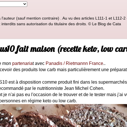
'auteur (sauf mention contraire) . Au vu des articles L111-1 et L112-2 d
nterdits sans autorisation du titulaire des droits. © Le Blog de Cata
s10 fait maison (recette keto, low carb
de mon
partenaria
t avec
Panadis / Rietmannn France
..
recevoir des produits low carb mais particulièrement une préparat
 est à disposition comme produit fini dans les supermarchés
é recommandé par le nutritionniste Jean Michel Cohen.
je n'ai pas eu l'occasion de le trouver et de le tester mais j'ai vu 
personnes en régime keto ou low carb.