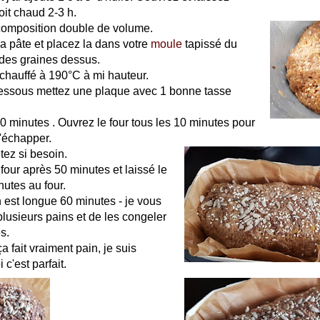
it chaud 2-3 h.
 composition double de volume.
la pâte et placez la dans votre
moule
tapissé du
des graines dessus.
chauffé à 190°C à mi hauteur.
essous mettez une plaque avec 1 bonne tasse
0 minutes . Ouvrez le four tous les 10 minutes pour
s'échapper.
utez si besoin.
 four après 50 minutes et laissé le
utes au four.
est longue 60 minutes - je vous
 plusieurs pains et de les congeler
s.
ça fait vraiment pain, je suis
c'est parfait.