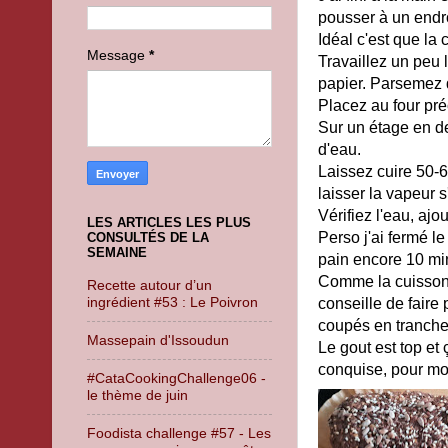
pousser à un endro
Idéal c'est que la
Message
*
Travaillez un peu 
papier. Parsemez 
Placez au four pré
Sur un étage en d
d'eau.
Laissez cuire 50-6
laisser la vapeur 
Vérifiez l'eau, ajo
LES ARTICLES LES PLUS
Perso j'ai fermé le
CONSULTÉS DE LA
SEMAINE
pain encore 10 min
Comme la cuisson 
Recette autour d’un
ingrédient #53 : Le Poivron
conseille de faire
coupés en tranche
Massepain d'Issoudun
Le gout est top et 
conquise, pour moi 
#CataCookingChallenge06 -
le thème de juin
Foodista challenge #57 - Les