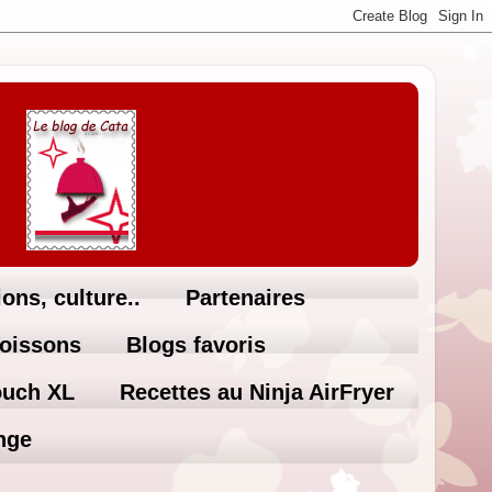
ons, culture..
Partenaires
Boissons
Blogs favoris
ouch XL
Recettes au Ninja AirFryer
nge