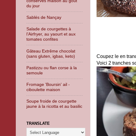
conserves maison au goût
du jour
Sablés de Nançay
Salade de courgettes à
l’Airfryer, au yaourt et aux
tomates confites
Gâteau Extrême chocolat
(sans gluten, igbas, keto)
Coupez le en tranc
Voici 2 tranches so
Pastizzu ou flan corse à la
semoule
Fromage 'Boursin' ail -
ciboulette maison
Soupe froide de courgette
jaune à la ricotta et au basilic
TRANSLATE