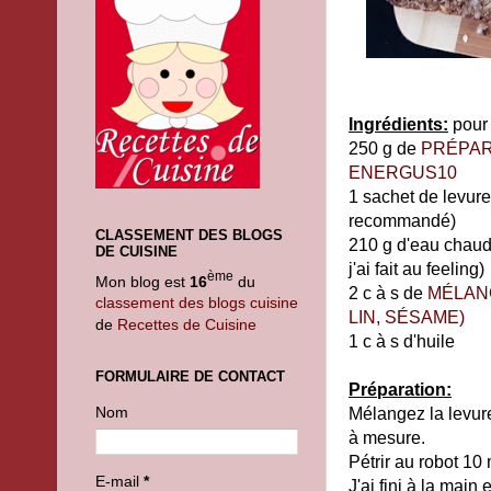
Ingrédients:
pour 
250 g de
PRÉPAR
ENERGUS10
1 sachet de levure
recommandé)
CLASSEMENT DES BLOGS
210 g d'eau chaud
DE CUISINE
j'ai fait au feeling)
ème
Mon blog est
16
du
2 c à s de
MÉLAN
classement des blogs cuisine
LIN, SÉSAME)
de
Recettes de Cuisine
1 c à s d'huile
FORMULAIRE DE CONTACT
Préparation:
Nom
Mélangez la levure 
à mesure.
Pétrir au robot 10
E-mail
*
J'ai fini à la main 