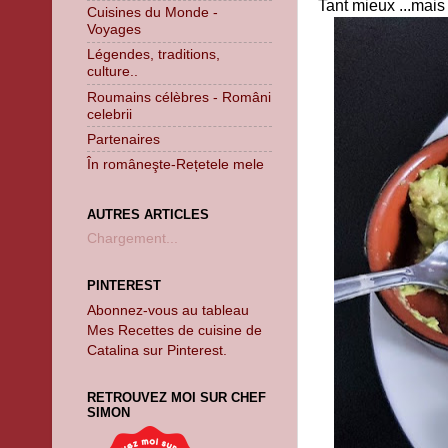
Tant mieux ...mais
Cuisines du Monde -
Voyages
Légendes, traditions,
culture..
Roumains célèbres - Români
celebrii
Partenaires
În româneşte-Rețetele mele
AUTRES ARTICLES
Chargement...
PINTEREST
Abonnez-vous au tableau
Mes Recettes de cuisine de
Catalina sur Pinterest.
RETROUVEZ MOI SUR CHEF
SIMON