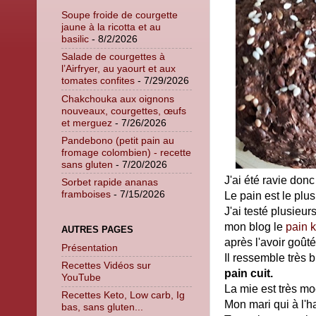
Soupe froide de courgette
jaune à la ricotta et au
basilic
- 8/2/2026
Salade de courgettes à
l’Airfryer, au yaourt et aux
tomates confites
- 7/29/2026
Chakchouka aux oignons
nouveaux, courgettes, œufs
et merguez
- 7/26/2026
Pandebono (petit pain au
fromage colombien) - recette
sans gluten
- 7/20/2026
J'ai été ravie don
Sorbet rapide ananas
framboises
- 7/15/2026
Le pain est le plus
J'ai testé plusieur
mon blog le
pain k
AUTRES PAGES
après l'avoir goût
Présentation
Il ressemble très 
Recettes Vidéos sur
pain cuit.
YouTube
La mie est très mo
Recettes Keto, Low carb, Ig
Mon mari qui à l'h
bas, sans gluten...