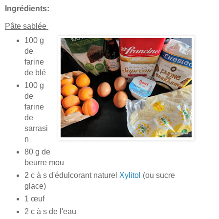
Ingrédients:
Pâte sablée
100 g
de
farine
de blé
100 g
de
farine
de
sarrasi
n
80 g de
beurre mou
2 c à s d'édulcorant naturel
Xylitol
(ou sucre
glace)
1 œuf
2 c à s de l'eau