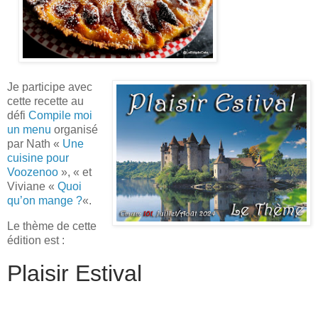
Je participe avec
cette recette au
défi
Compile moi
un menu
organisé
par Nath «
Un
e
cuisine pour
Voozenoo
», « et
Viviane «
Quoi
qu’on mange ?
«.
Le thème de cette
édition est :
Plaisir Estival