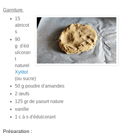
Garniture
15
abricot
s
90
g d'éd
ulcoran
t
naturel
Xylitol
(ou sucre)
50 g poudre d'amandes
2 œufs
125 gr de yaourt nature
vanille
1 c à s d'édulcorant
Préparation :