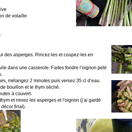
live
on de volaille
e
ur des asperges. Rincez-les et coupez-les en
huile dans une casserole. Faites fondre l’oignon pelé
s.
ges, mélangez 2 minutes puis versez 35 cl d’eau.
 de bouillon et le thym séché.
nutes à couvert.
 thym et mixez les asperges et l'oignon (j'ai gardé
 décor final).