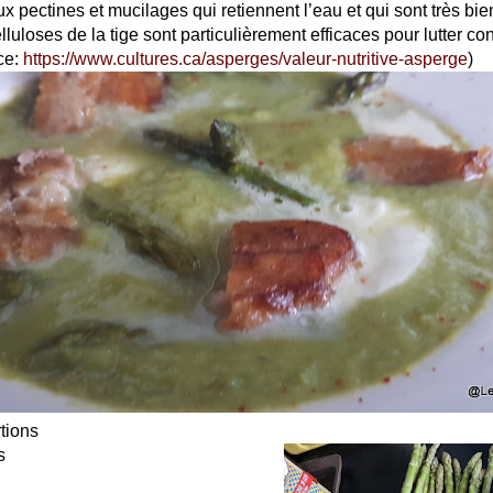
ux pectines et mucilages qui retiennent l’eau et qui sont très bien
elluloses de la tige sont particulièrement efficaces pour lutter co
rce:
https://www.cultures.ca/asperges/valeur-nutritive-asperge
)
tions
s