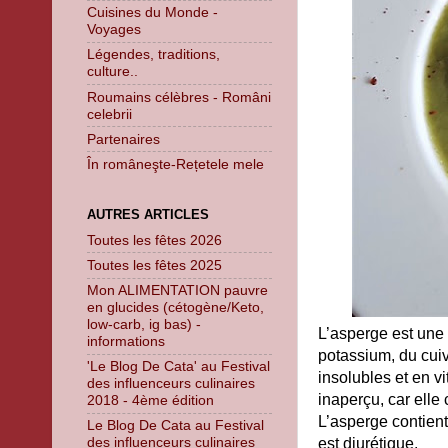
Cuisines du Monde -
Voyages
Légendes, traditions,
culture..
Roumains célèbres - Români
celebrii
Partenaires
În româneşte-Rețetele mele
AUTRES ARTICLES
Toutes les fêtes 2026
Toutes les fêtes 2025
Mon ALIMENTATION pauvre
en glucides (cétogène/Keto,
low-carb, ig bas) -
L’asperge est une 
informations
potassium, du cuiv
'Le Blog De Cata' au Festival
insolubles et en 
des influenceurs culinaires
inaperçu, car elle
2018 - 4ème édition
L’asperge contient
Le Blog De Cata au Festival
des influenceurs culinaires
est diurétique.