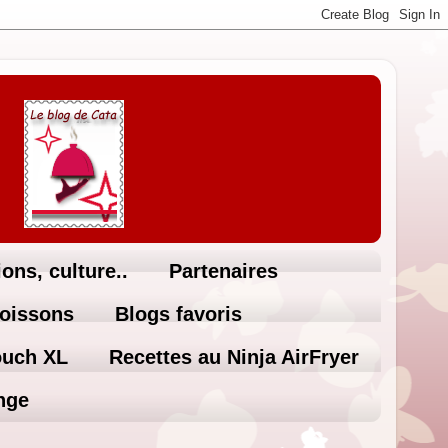
ons, culture..
Partenaires
Boissons
Blogs favoris
ouch XL
Recettes au Ninja AirFryer
nge