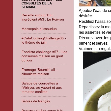
CONSULTÉS DE LA
SEMAINE
Ajoutez l'eau de c
Recette autour d’un
désirée.
ingrédient #53 : Le Poivron
Rectifiez l’assais
Répartissez la mo
Massepain d'Issoudun
les assiettes et v
Décorez avec les 
#CataCookingChallenge06 -
le thème de juin
piment et servez.
Vraiment un régal
Foodista challenge #57 - Les
conserves maison au goût
du jour
Fromage 'Boursin' ail -
ciboulette maison
Salade de courgettes à
l’Airfryer, au yaourt et aux
tomates confites
Sablés de Nançay
Pastizzu ou flan corse à la