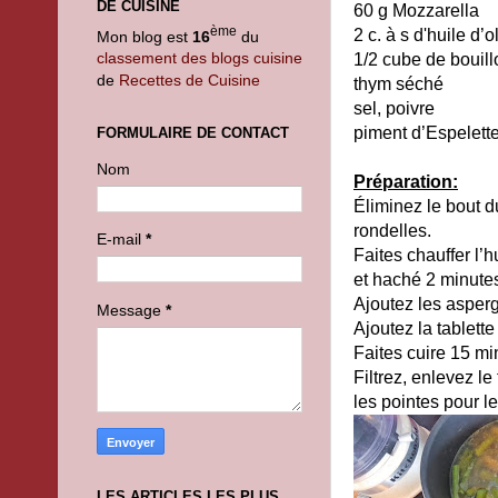
DE CUISINE
60 g Mozzarella
ème
2 c. à s d'huile d’o
Mon blog est
16
du
classement des blogs cuisine
1/2 cube de bouill
de
Recettes de Cuisine
thym séché
sel, poivre
piment d’Espelett
FORMULAIRE DE CONTACT
Nom
Préparation:
Éliminez le bout d
rondelles.
E-mail
*
Faites chauffer l’
et haché 2 minute
Ajoutez les asper
Message
*
Ajoutez la tablette
Faites cuire 15 mi
Filtrez, enlevez le
les pointes pour le
LES ARTICLES LES PLUS