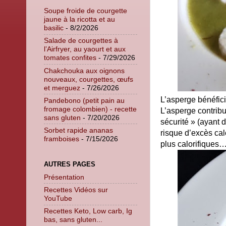
Soupe froide de courgette
jaune à la ricotta et au
basilic
- 8/2/2026
Salade de courgettes à
l’Airfryer, au yaourt et aux
tomates confites
- 7/29/2026
Chakchouka aux oignons
nouveaux, courgettes, œufs
et merguez
- 7/26/2026
L’asperge bénéficie
Pandebono (petit pain au
fromage colombien) - recette
L’asperge contribu
sans gluten
- 7/20/2026
sécurité » (ayant 
Sorbet rapide ananas
risque d’excès cal
framboises
- 7/15/2026
plus calorifiques
AUTRES PAGES
Présentation
Recettes Vidéos sur
YouTube
Recettes Keto, Low carb, Ig
bas, sans gluten...