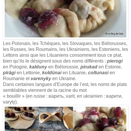
Les Polonais, les Tchèques, les Slovaques, les Biélorusses,
les Russes, les Roumains, les Ukrainiens, les Estoniens, les
Lettons ainsi que les Lituaniens consomment tous ce plat,
bien qu’ils le désignent sous des noms différents :
pierogi
en Pologne,
kalduny
en Biélorussie,
pirukad
en Estonie,
pīrāgi
en Lettonie,
koldūnai
en Lituanie,
coltunasi
en
Roumanie et
varenyky
en Ukraine.
Dans certaines langues d’Europe de l’est, les noms de plats
semblables viennent de la racine du mot
« bouillir » (en russe : варить, varit, en ukrainien : варити,
varyty).