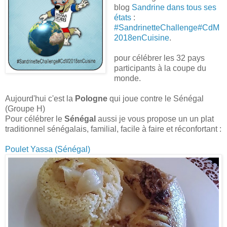
blog
Sandrine dans tous ses
états
:
#SandrinetteChallenge#CdM
2018enCuisine
.
pour célébrer les 32 pays
participants à la coupe du
monde.
Aujourd'hui c'est la
Pologne
qui joue contre le Sénégal
(Groupe H)
Pour célébrer le
Sénégal
aussi je vous propose un un plat
traditionnel sénégalais, familial, facile à faire et réconfortant :
Poulet Yassa (Sénégal)