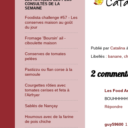
CONSULTÉS DE LA
SEMAINE
Foodista challenge #57 - Les
conserves maison au goût
du jour
Fromage 'Boursin' ail -
ciboulette maison
Publié par
Catalina
Conserves de tomates
Libellés :
banane
,
ch
pelées
Pastizzu ou flan corse à la
2 commenta
semoule
Courgettes rôties avec
tomates cerises et feta à
Les Food A
l’Airfryer
BOUHHHHH!!!!
Sablés de Nançay
Répondre
Houmous avec de la farine
de pois chiche
guy59600
1