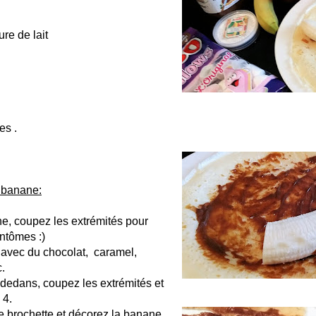
re de lait
es .
a banane:
e, coupez les extrémités pour
antômes :)
 avec du chocolat, caramel,
c.
dedans, coupez les extrémités et
 4.
e brochette et décorez la banane