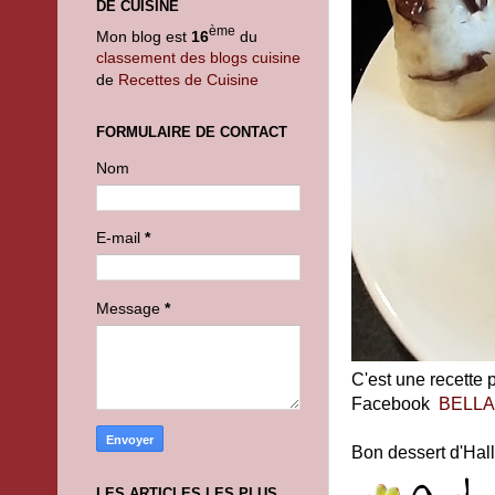
DE CUISINE
ème
Mon blog est
16
du
classement des blogs cuisine
de
Recettes de Cuisine
FORMULAIRE DE CONTACT
Nom
E-mail
*
Message
*
C'est une recette 
Facebook
BELLA’
Bon dessert d'Hal
LES ARTICLES LES PLUS