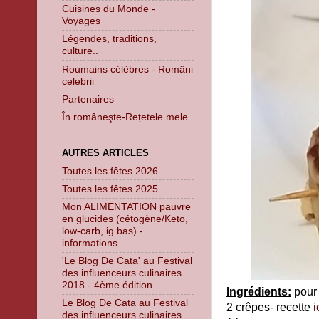
Cuisines du Monde -
Voyages
Légendes, traditions,
culture..
Roumains célèbres - Români
celebrii
Partenaires
În româneşte-Rețetele mele
AUTRES ARTICLES
Toutes les fêtes 2026
Toutes les fêtes 2025
Mon ALIMENTATION pauvre
en glucides (cétogène/Keto,
low-carb, ig bas) -
informations
'Le Blog De Cata' au Festival
des influenceurs culinaires
2018 - 4ème édition
Ingrédients:
pour 
Le Blog De Cata au Festival
2 crêpes- recette
i
des influenceurs culinaires