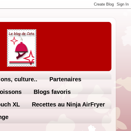
ons, culture..
Partenaires
Boissons
Blogs favoris
ouch XL
Recettes au Ninja AirFryer
nge