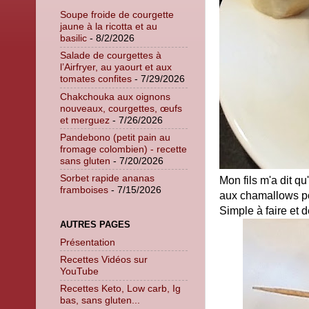
Soupe froide de courgette
jaune à la ricotta et au
basilic
- 8/2/2026
Salade de courgettes à
l’Airfryer, au yaourt et aux
tomates confites
- 7/29/2026
Chakchouka aux oignons
nouveaux, courgettes, œufs
et merguez
- 7/26/2026
Pandebono (petit pain au
fromage colombien) - recette
sans gluten
- 7/20/2026
Sorbet rapide ananas
Mon fils m'a dit q
framboises
- 7/15/2026
aux chamallows po
Simple à faire et 
AUTRES PAGES
Présentation
Recettes Vidéos sur
YouTube
Recettes Keto, Low carb, Ig
bas, sans gluten...