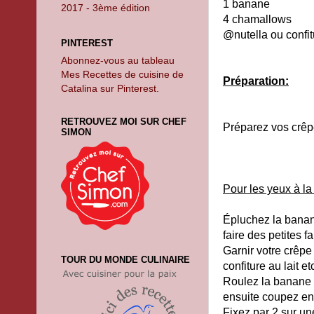
1 banane
2017 - 3ème édition
4 chamallows
@nutella ou confitu
PINTEREST
Abonnez-vous au tableau
Mes Recettes de cuisine de
Préparation:
Catalina sur Pinterest.
RETROUVEZ MOI SUR CHEF
Préparez vos crêp
SIMON
Pour les yeux à l
Épluchez la banan
faire des petites f
Garnir votre crêpe
TOUR DU MONDE CULINAIRE
confiture au lait et
Roulez la banane 
ensuite coupez en
Fixez par 2 sur un