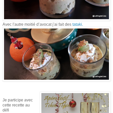
Avec l'autre moitié d’avocat j'ai fait des
tataki.
Je participe avec
cette recette au
défi