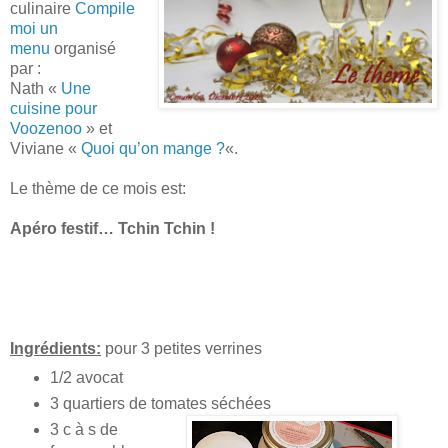
culinaire
Compile
moi un
menu
organisé
par :
Nath «
Un
e
cuisine pour
Voozenoo
» et
Viviane «
Quoi qu’on mange ?
«.
Le thème de ce mois est:
Apéro festif… Tchin Tchin !
Ingrédients:
pour 3 petites verrines
1/2 avocat
3 quartiers de tomates séchées
3 c à s de