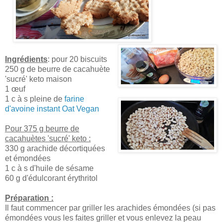
Ingrédients
: pour 20 biscuits
250 g de beurre de cacahuète
'sucré' keto maison
1 œuf
1 c à s pleine de
farine
d'avoine instant Oat Vegan
Pour 375 g beurre de
cacahuètes 'sucré' keto :
330 g arachide décortiquées
et émondées
1 c à s d'huile de sésame
60 g d'édulcorant érythritol
Préparation :
Il faut commencer par griller les arachides émondées (si pas
émondées vous les faites griller et vous enlevez la peau